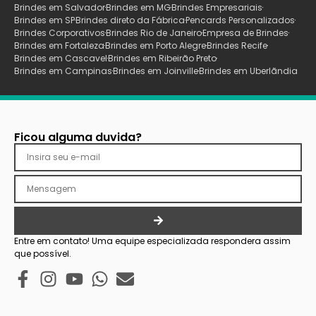
Brindes em Salvador
Brindes em MG
Brindes Empresariais
Brindes em SP
Brindes direto da Fábrica
Pencards Personalizados
Brindes Corporativos
Brindes Rio de Janeiro
Empresa de Brindes
Brindes em Fortaleza
Brindes em Porto Alegre
Brindes Recife
Brindes em Cascavel
Brindes em Ribeirão Preto
Brindes em Campinas
Brindes em Joinville
Brindes em Uberlãndia
Ficou alguma duvida?
Entre em contato! Uma equipe especializada respondera assim
que possível.