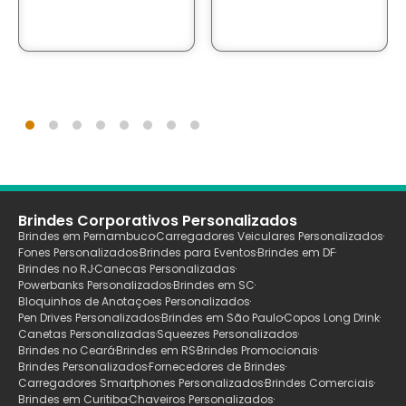
Brindes Corporativos Personalizados
Brindes em Pernambuco
Carregadores Veiculares Personalizados
Fones Personalizados
Brindes para Eventos
Brindes em DF
Brindes no RJ
Canecas Personalizadas
Powerbanks Personalizados
Brindes em SC
Bloquinhos de Anotaçoes Personalizados
Pen Drives Personalizados
Brindes em São Paulo
Copos Long Drink
Canetas Personalizadas
Squeezes Personalizados
Brindes no Ceará
Brindes em RS
Brindes Promocionais
Brindes Personalizados
Fornecedores de Brindes
Carregadores Smartphones Personalizados
Brindes Comerciais
Brindes em Curitiba
Chaveiros Personalizados