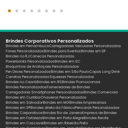
Brindes Corporativos Personalizados
Brindes em Pernambuco
Carregadores Veiculares Personalizados
Fones Personalizados
Brindes para Eventos
Brindes em DF
Brindes no RJ
Canecas Personalizadas
Powerbanks Personalizados
Brindes em SC
Bloquinhos de Anotaçoes Personalizados
Pen Drives Personalizados
Brindes em São Paulo
Copos Long Drink
Canetas Personalizadas
Squeezes Personalizados
Brindes no Ceará
Brindes em RS
Brindes Promocionais
Brindes Personalizados
Fornecedores de Brindes
Carregadores Smartphones Personalizados
Brindes Comerciais
Brindes em Curitiba
Chaveiros Personalizados
Brindes em Salvador
Brindes em MG
Brindes Empresariais
Brindes em SP
Brindes direto da Fábrica
Pencards Personalizados
Brindes Corporativos
Brindes Rio de Janeiro
Empresa de Brindes
Brindes em Fortaleza
Brindes em Porto Alegre
Brindes Recife
Brindes em Cascavel
Brindes em Ribeirão Preto