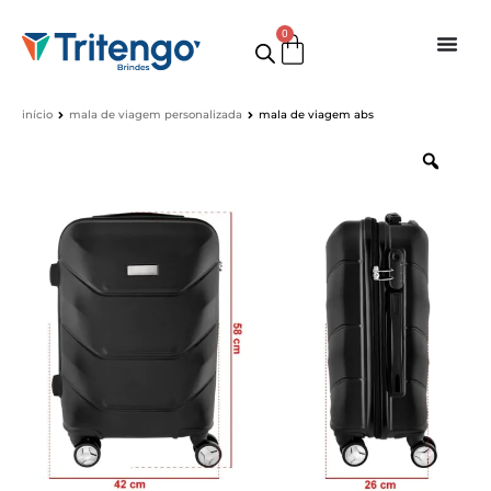
0
início
mala de viagem personalizada
mala de viagem abs