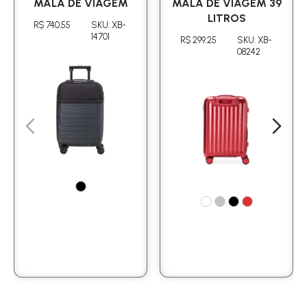
MALA DE VIAGEM
MALA DE VIAGEM 39
LITROS
R$ 740.55
SKU: XB-
14701
R$ 299.25
SKU: XB-
08242