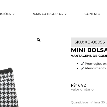
ASIÕES
MAIS CATEGORIAS
CONTATO
SKU:
XB-08055
MINI BOLS
VANTAGENS DE COM
Promoções exc
Atendimento rá
R$
16,92
valor unitário
Quantidade mínima: 30 u