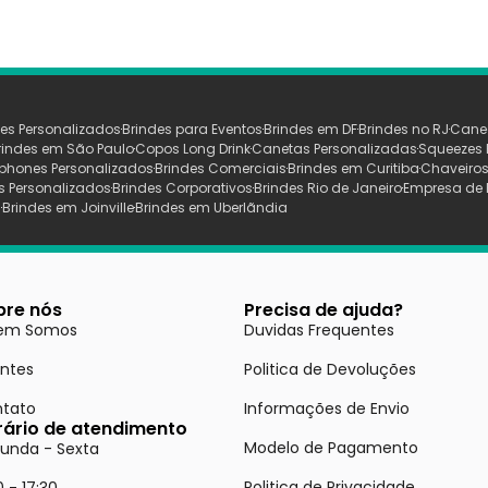
es Personalizados
Brindes para Eventos
Brindes em DF
Brindes no RJ
Cane
rindes em São Paulo
Copos Long Drink
Canetas Personalizadas
Squeezes 
phones Personalizados
Brindes Comerciais
Brindes em Curitiba
Chaveiros
s Personalizados
Brindes Corporativos
Brindes Rio de Janeiro
Empresa de 
s
Brindes em Joinville
Brindes em Uberlãndia
bre nós
Precisa de ajuda?
em Somos
Duvidas Frequentes
entes
Politica de Devoluções
tato
Informações de Envio
rário de atendimento
Modelo de Pagamento
unda - Sexta
Politica de Privacidade
0 - 17:30