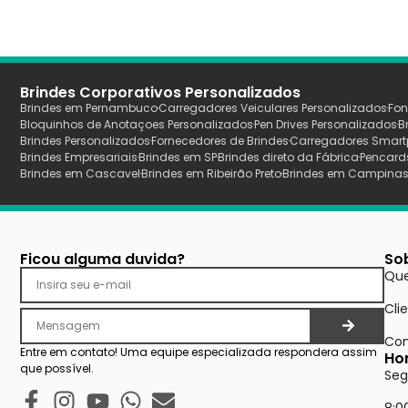
Brindes Corporativos Personalizados
Brindes em Pernambuco
Carregadores Veiculares Personalizados
Fon
Bloquinhos de Anotaçoes Personalizados
Pen Drives Personalizados
B
Brindes Personalizados
Fornecedores de Brindes
Carregadores Smart
Brindes Empresariais
Brindes em SP
Brindes direto da Fábrica
Pencard
Brindes em Cascavel
Brindes em Ribeirão Preto
Brindes em Campina
Ficou alguma duvida?
So
Qu
Cli
Con
Entre em contato! Uma equipe especializada respondera assim
Ho
que possível.
Seg
8:0