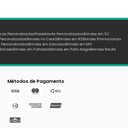
cas Personalizadas
Powerbanks Personalizados
Brindes em SC
Personalizados
Brindes no Ceará
Brindes em RS
Brindes Promocionais
 Personalizados
Brindes em Salvador
Brindes em MG
Brindes
Brindes em Fortaleza
Brindes em Porto Alegre
Brindes Recife
Métodos de Pagamento