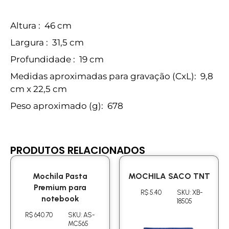
Altura
: 46 cm
Largura
: 31,5 cm
Profundidade
: 19 cm
Medidas aproximadas para gravação
(CxL): 9,8
cm x 22,5 cm
Peso aproximado
(g): 678
PRODUTOS RELACIONADOS
Mochila Pasta
MOCHILA SACO TNT
Premium para
R$ 5.40
SKU: XB-
notebook
18505
R$ 640.70
SKU: AS-
MC565