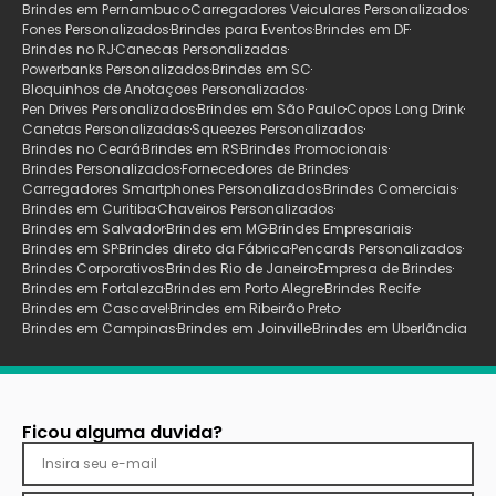
Brindes em Pernambuco
Carregadores Veiculares Personalizados
Fones Personalizados
Brindes para Eventos
Brindes em DF
Brindes no RJ
Canecas Personalizadas
Powerbanks Personalizados
Brindes em SC
Bloquinhos de Anotaçoes Personalizados
Pen Drives Personalizados
Brindes em São Paulo
Copos Long Drink
Canetas Personalizadas
Squeezes Personalizados
Brindes no Ceará
Brindes em RS
Brindes Promocionais
Brindes Personalizados
Fornecedores de Brindes
Carregadores Smartphones Personalizados
Brindes Comerciais
Brindes em Curitiba
Chaveiros Personalizados
Brindes em Salvador
Brindes em MG
Brindes Empresariais
Brindes em SP
Brindes direto da Fábrica
Pencards Personalizados
Brindes Corporativos
Brindes Rio de Janeiro
Empresa de Brindes
Brindes em Fortaleza
Brindes em Porto Alegre
Brindes Recife
Brindes em Cascavel
Brindes em Ribeirão Preto
Brindes em Campinas
Brindes em Joinville
Brindes em Uberlãndia
Ficou alguma duvida?