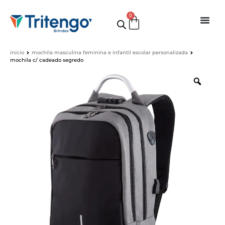
0
início
mochila masculina feminina e infantil escolar personalizada
mochila c/ cadeado segredo