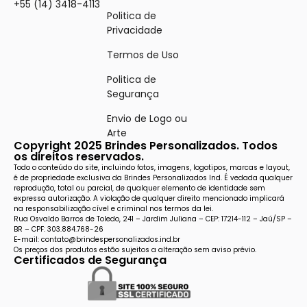
+55 (14) 3418-4113
Politica de
Privacidade
Termos de Uso
Politica de
Segurança
Envio de Logo ou
Arte
Copyright 2025 Brindes Personalizados. Todos
os direitos reservados.
Todo o conteúdo do site, incluindo fotos, imagens, logotipos, marcas e layout,
é de propriedade exclusiva da Brindes Personalizados Ind. É vedada qualquer
reprodução, total ou parcial, de qualquer elemento de identidade sem
expressa autorização. A violação de qualquer direito mencionado implicará
na responsabilização cível e criminal nos termos da lei.
Rua Osvaldo Barros de Toledo, 241 – Jardim Juliana – CEP: 17214-112 – Jaú/SP –
BR – CPF: 303.884.768-26
E-mail: contato@brindespersonalizados.ind.br
Os preços dos produtos estão sujeitos a alteração sem aviso prévio.
Certificados de Segurança