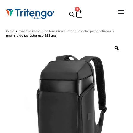
0
início
mochila masculina feminina e infantil escolar personalizada
mochila de poliéster usb 25 litros