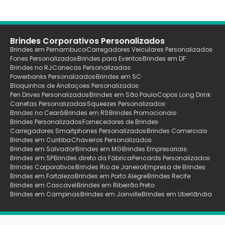
Brindes Corporativos Personalizados
Brindes em Pernambuco
Carregadores Veiculares Personalizados
Fones Personalizados
Brindes para Eventos
Brindes em DF
Brindes no RJ
Canecas Personalizadas
Powerbanks Personalizados
Brindes em SC
Bloquinhos de Anotaçoes Personalizados
Pen Drives Personalizados
Brindes em São Paulo
Copos Long Drink
Canetas Personalizadas
Squeezes Personalizados
Brindes no Ceará
Brindes em RS
Brindes Promocionais
Brindes Personalizados
Fornecedores de Brindes
Carregadores Smartphones Personalizados
Brindes Comerciais
Brindes em Curitiba
Chaveiros Personalizados
Brindes em Salvador
Brindes em MG
Brindes Empresariais
Brindes em SP
Brindes direto da Fábrica
Pencards Personalizados
Brindes Corporativos
Brindes Rio de Janeiro
Empresa de Brindes
Brindes em Fortaleza
Brindes em Porto Alegre
Brindes Recife
Brindes em Cascavel
Brindes em Ribeirão Preto
Brindes em Campinas
Brindes em Joinville
Brindes em Uberlãndia