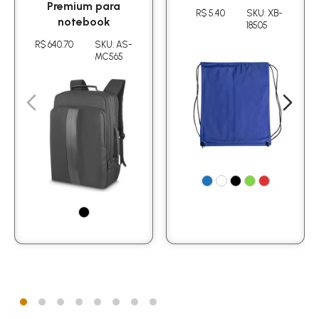
Premium para
R$ 5.40
SKU: XB-
notebook
18505
R$ 640.70
SKU: AS-
MC565