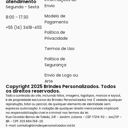
atendimento
Envio
Segunda - Sexta
Modelo de
8:00 - 17:30
Pagamento
+55 (14) 3418-4113
Politica de
Privacidade
Termos de Uso
Politica de
Segurança
Envio de Logo ou
Arte
Copyright 2025 Brindes Personalizados. Todos
os direitos reservados.
Todo o conteúdo do site, incluindo fotos, imagens, logotipos, marcas e layout,
é de propriedade exclusiva da Brindes Personalizados Ind. É vedada qualquer
reprodução, total ou parcial, de qualquer elemento de identidade sem
expressa autorização. A violação de qualquer direito mencionado implicará
na responsabilização cível e criminal nos termos da lei.
Rua Osvaldo Barros de Toledo, 241 – Jardim Juliana – CEP: 17214-112 – Jaú/SP –
BR – CPF: 303.884.768-26
E-mail: contato@brindespersonalizados.ind.br