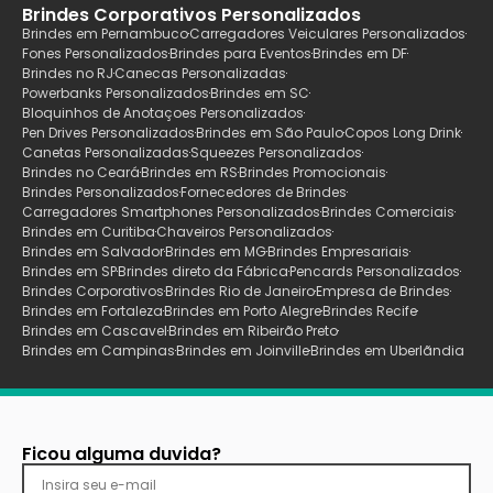
Brindes Corporativos Personalizados
Brindes em Pernambuco
Carregadores Veiculares Personalizados
Fones Personalizados
Brindes para Eventos
Brindes em DF
Brindes no RJ
Canecas Personalizadas
Powerbanks Personalizados
Brindes em SC
Bloquinhos de Anotaçoes Personalizados
Pen Drives Personalizados
Brindes em São Paulo
Copos Long Drink
Canetas Personalizadas
Squeezes Personalizados
Brindes no Ceará
Brindes em RS
Brindes Promocionais
Brindes Personalizados
Fornecedores de Brindes
Carregadores Smartphones Personalizados
Brindes Comerciais
Brindes em Curitiba
Chaveiros Personalizados
Brindes em Salvador
Brindes em MG
Brindes Empresariais
Brindes em SP
Brindes direto da Fábrica
Pencards Personalizados
Brindes Corporativos
Brindes Rio de Janeiro
Empresa de Brindes
Brindes em Fortaleza
Brindes em Porto Alegre
Brindes Recife
Brindes em Cascavel
Brindes em Ribeirão Preto
Brindes em Campinas
Brindes em Joinville
Brindes em Uberlãndia
Ficou alguma duvida?