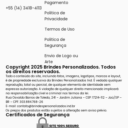
Pagamento
+55 (14) 3418-4113
Politica de
Privacidade
Termos de Uso
Politica de
Segurança
Envio de Logo ou
Arte
Copyright 2025 Brindes Personalizados. Todos
os direitos reservados.
Todo o conteúdo do site, incluindo fotos, imagens, logotipos, marcas e layout,
é de propriedade exclusiva da Brindes Personalizados Ind. É vedada qualquer
reprodução, total ou parcial, de qualquer elemento de identidade sem
expressa autorização. A violação de qualquer direito mencionado implicará
na responsabilização cível e criminal nos termos da lei.
Rua Osvaldo Barros de Toledo, 241 – Jardim Juliana – CEP: 17214-112 – Jaú/SP –
BR – CPF: 303.884.768-26
E-mail: contato@brindespersonalizados.ind.br
Os preços dos produtos estão sujeitos a alteração sem aviso prévio.
Certificados de Segurança