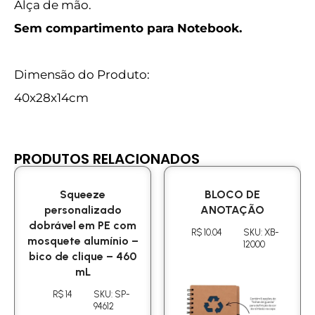
Alça de mão.
Sem compartimento para Notebook.
Dimensão do Produto:
40x28x14cm
PRODUTOS RELACIONADOS
Squeeze
BLOCO DE
personalizado
ANOTAÇÃO
dobrável em PE com
R$ 10.04
SKU: XB-
mosquete alumínio –
12000
bico de clique – 460
mL
R$ 14
SKU: SP-
94612