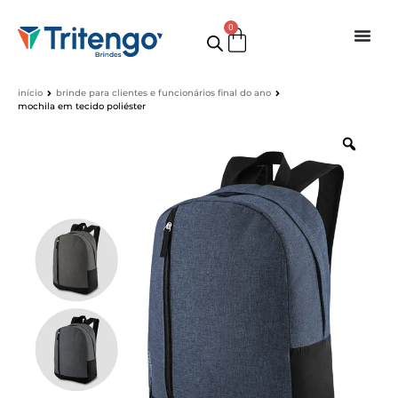
0
início
brinde para clientes e funcionários final do ano
mochila em tecido poliéster