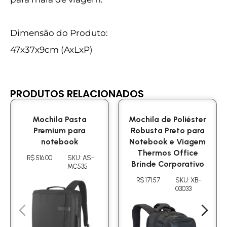
Dimensão do Produto:
47x37x9cm (AxLxP)
PRODUTOS RELACIONADOS
Mochila Pasta
Mochila de Poliéster
Premium para
Robusta Preto para
notebook
Notebook e Viagem
Thermos Office
R$ 516.00
SKU: AS-
Brinde Corporativo
MC535
R$ 171.57
SKU: XB-
03033