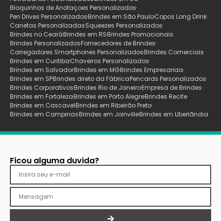
Bloquinhos de Anotaçoes Personalizados
Pen Drives Personalizados
Brindes em São Paulo
Copos Long Drink
Canetas Personalizadas
Squeezes Personalizados
Brindes no Ceará
Brindes em RS
Brindes Promocionais
Brindes Personalizados
Fornecedores de Brindes
Carregadores Smartphones Personalizados
Brindes Comerciais
Brindes em Curitiba
Chaveiros Personalizados
Brindes em Salvador
Brindes em MG
Brindes Empresariais
Brindes em SP
Brindes direto da Fábrica
Pencards Personalizados
Brindes Corporativos
Brindes Rio de Janeiro
Empresa de Brindes
Brindes em Fortaleza
Brindes em Porto Alegre
Brindes Recife
Brindes em Cascavel
Brindes em Ribeirão Preto
Brindes em Campinas
Brindes em Joinville
Brindes em Uberlãndia
Ficou alguma duvida?