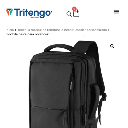
0
início
mochila masculina feminina e infantil escolar personalizada
mochila pasta para notebook