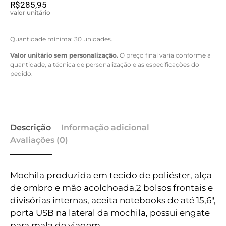
R$
285,95
valor unitário
Quantidade mínima: 30 unidades.
Valor unitário sem personalização.
O preço final varia conforme a
quantidade, a técnica de personalização e as especificações do
pedido.
Descrição
Informação adicional
Avaliações (0)
Mochila produzida em tecido de poliéster, alça
de ombro e mão acolchoada,2 bolsos frontais e
divisórias internas, aceita notebooks de até 15,6″,
porta USB na lateral da mochila, possui engate
para mala de viagem.