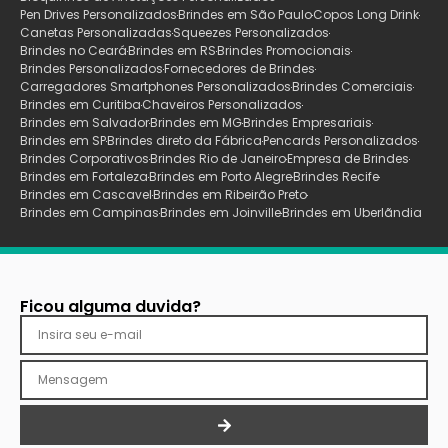
Pen Drives Personalizados
Brindes em São Paulo
Copos Long Drink
Canetas Personalizadas
Squeezes Personalizados
Brindes no Ceará
Brindes em RS
Brindes Promocionais
Brindes Personalizados
Fornecedores de Brindes
Carregadores Smartphones Personalizados
Brindes Comerciais
Brindes em Curitiba
Chaveiros Personalizados
Brindes em Salvador
Brindes em MG
Brindes Empresariais
Brindes em SP
Brindes direto da Fábrica
Pencards Personalizados
Brindes Corporativos
Brindes Rio de Janeiro
Empresa de Brindes
Brindes em Fortaleza
Brindes em Porto Alegre
Brindes Recife
Brindes em Cascavel
Brindes em Ribeirão Preto
Brindes em Campinas
Brindes em Joinville
Brindes em Uberlãndia
Ficou alguma duvida?