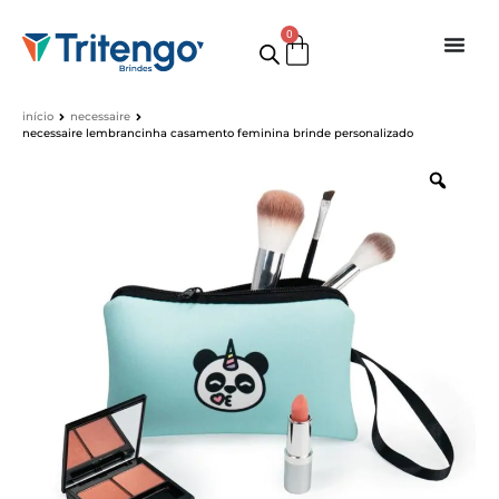
0
início
necessaire
necessaire lembrancinha casamento feminina brinde personalizado