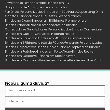
Powerbanks Personalizados
Brindes em SC
Bloquinhos de Anotaçoes Personalizados
Pen Drives Personalizados
Brindes em São Paulo
Copos Long Drink
Canetas Personalizadas
Squeezes Personalizados
Brindes no Ceará
Brindes em RS
Brindes Promocionais
Brindes Personalizados
Fornecedores de Brindes
Carregadores Smartphones Personalizados
Brindes Comerciais
Brindes em Curitiba
Chaveiros Personalizados
Brindes em Salvador
Brindes em MG
Brindes Empresariais
Brindes em SP
Brindes direto da Fábrica
Pencards Personalizados
Brindes Corporativos
Brindes Rio de Janeiro
Empresa de Brindes
Brindes em Fortaleza
Brindes em Porto Alegre
Brindes Recife
Brindes em Cascavel
Brindes em Ribeirão Preto
Brindes em Campinas
Brindes em Joinville
Brindes em Uberlãndia
Ficou alguma duvida?