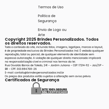
Termos de Uso
Politica de
Segurança
Envio de Logo ou
Arte
Copyright 2025 Brindes Personalizados. Todos
os direitos reservados.
Todo o conteúdo do site, incluindo fotos, imagens, logotipos, marcas e layout,
é de propriedade exclusiva da Brindes Personalizados Ind. É vedada qualquer
reprodução, total ou parcial, de qualquer elemento de identidade sem
expressa autorização. A violação de qualquer direito mencionado implicará
na responsabilização cível e criminal nos termos da lei.
Rua Osvaldo Barros de Toledo, 241 – Jardim Juliana – CEP: 17214-112 – Jaú/SP –
BR – CPF: 303.884.768-26
E-mail: contato@brindespersonalizados.ind.br
Os preços dos produtos estão sujeitos a alteração sem aviso prévio.
Certificados de Segurança