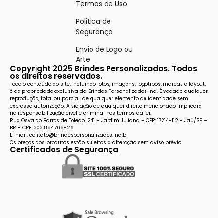
Termos de Uso
Politica de
Segurança
Envio de Logo ou
Arte
Copyright 2025 Brindes Personalizados. Todos
os direitos reservados.
Todo o conteúdo do site, incluindo fotos, imagens, logotipos, marcas e layout,
é de propriedade exclusiva da Brindes Personalizados Ind. É vedada qualquer
reprodução, total ou parcial, de qualquer elemento de identidade sem
expressa autorização. A violação de qualquer direito mencionado implicará
na responsabilização cível e criminal nos termos da lei.
Rua Osvaldo Barros de Toledo, 241 – Jardim Juliana – CEP: 17214-112 – Jaú/SP –
BR – CPF: 303.884.768-26
E-mail: contato@brindespersonalizados.ind.br
Os preços dos produtos estão sujeitos a alteração sem aviso prévio.
Certificados de Segurança