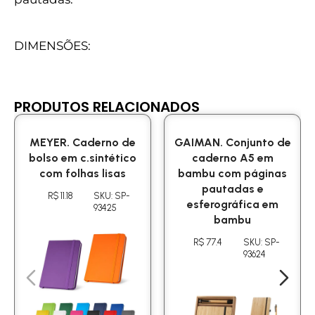
DIMENSÕES:
PRODUTOS RELACIONADOS
MEYER. Caderno de
GAIMAN. Conjunto de
bolso em c.sintético
caderno A5 em
com folhas lisas
bambu com páginas
pautadas e
R$ 11.18
SKU: SP-
esferográfica em
93425
bambu
R$ 77.4
SKU: SP-
93624