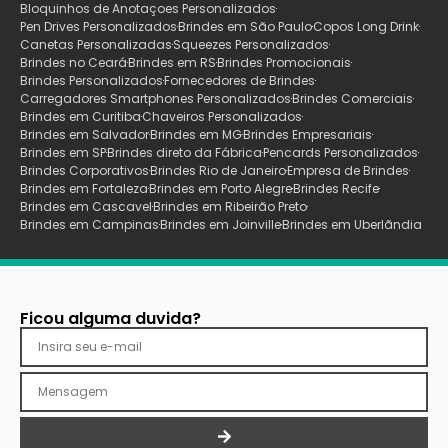
Bloquinhos de Anotaçoes Personalizados
Pen Drives Personalizados
Brindes em São Paulo
Copos Long Drink
Canetas Personalizadas
Squeezes Personalizados
Brindes no Ceará
Brindes em RS
Brindes Promocionais
Brindes Personalizados
Fornecedores de Brindes
Carregadores Smartphones Personalizados
Brindes Comerciais
Brindes em Curitiba
Chaveiros Personalizados
Brindes em Salvador
Brindes em MG
Brindes Empresariais
Brindes em SP
Brindes direto da Fábrica
Pencards Personalizados
Brindes Corporativos
Brindes Rio de Janeiro
Empresa de Brindes
Brindes em Fortaleza
Brindes em Porto Alegre
Brindes Recife
Brindes em Cascavel
Brindes em Ribeirão Preto
Brindes em Campinas
Brindes em Joinville
Brindes em Uberlãndia
Ficou alguma duvida?