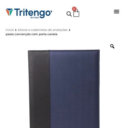
0
início
blocos e cadernetas de anotações
pasta convenção com porta caneta