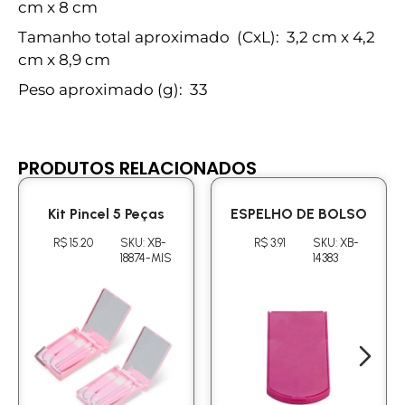
cm x 8 cm
Tamanho total aproximado
(CxL): 3,2 cm x 4,2
cm x 8,9 cm
Peso aproximado
(g): 33
PRODUTOS RELACIONADOS
Kit Pincel 5 Peças
ESPELHO DE BOLSO
R$ 15.20
SKU: XB-
R$ 3.91
SKU: XB-
18874-MIS
14383