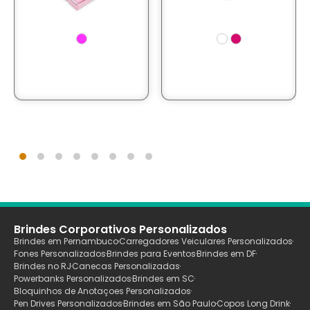
Brindes Corporativos Personalizados
Brindes em Pernambuco
Carregadores Veiculares Personalizados
Fones Personalizados
Brindes para Eventos
Brindes em DF
Brindes no RJ
Canecas Personalizadas
Powerbanks Personalizados
Brindes em SC
Bloquinhos de Anotaçoes Personalizados
Pen Drives Personalizados
Brindes em São Paulo
Copos Long Drink