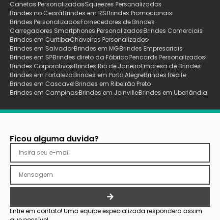
Canetas Personalizadas
Squeezes Personalizados
Brindes no Ceará
Brindes em RS
Brindes Promocionais
Brindes Personalizados
Fornecedores de Brindes
Carregadores Smartphones Personalizados
Brindes Comerciais
Brindes em Curitiba
Chaveiros Personalizados
Brindes em Salvador
Brindes em MG
Brindes Empresariais
Brindes em SP
Brindes direto da Fábrica
Pencards Personalizados
Brindes Corporativos
Brindes Rio de Janeiro
Empresa de Brindes
Brindes em Fortaleza
Brindes em Porto Alegre
Brindes Recife
Brindes em Cascavel
Brindes em Ribeirão Preto
Brindes em Campinas
Brindes em Joinville
Brindes em Uberlãndia
Ficou alguma duvida?
Entre em contato! Uma equipe especializada respondera assim
que possível.