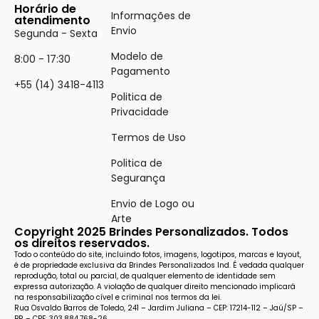
Horário de
Informações de
atendimento
Envio
Segunda - Sexta
Modelo de
8:00 - 17:30
Pagamento
+55 (14) 3418-4113
Politica de
Privacidade
Termos de Uso
Politica de
Segurança
Envio de Logo ou
Arte
Copyright 2025 Brindes Personalizados. Todos
os direitos reservados.
Todo o conteúdo do site, incluindo fotos, imagens, logotipos, marcas e layout,
é de propriedade exclusiva da Brindes Personalizados Ind. É vedada qualquer
reprodução, total ou parcial, de qualquer elemento de identidade sem
expressa autorização. A violação de qualquer direito mencionado implicará
na responsabilização cível e criminal nos termos da lei.
Rua Osvaldo Barros de Toledo, 241 – Jardim Juliana – CEP: 17214-112 – Jaú/SP –
BR – CPF: 303.884.768-26