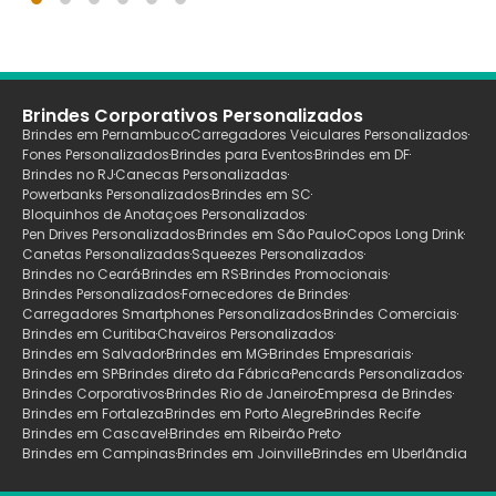
Brindes Corporativos Personalizados
Brindes em Pernambuco
Carregadores Veiculares Personalizados
Fones Personalizados
Brindes para Eventos
Brindes em DF
Brindes no RJ
Canecas Personalizadas
Powerbanks Personalizados
Brindes em SC
Bloquinhos de Anotaçoes Personalizados
Pen Drives Personalizados
Brindes em São Paulo
Copos Long Drink
Canetas Personalizadas
Squeezes Personalizados
Brindes no Ceará
Brindes em RS
Brindes Promocionais
Brindes Personalizados
Fornecedores de Brindes
Carregadores Smartphones Personalizados
Brindes Comerciais
Brindes em Curitiba
Chaveiros Personalizados
Brindes em Salvador
Brindes em MG
Brindes Empresariais
Brindes em SP
Brindes direto da Fábrica
Pencards Personalizados
Brindes Corporativos
Brindes Rio de Janeiro
Empresa de Brindes
Brindes em Fortaleza
Brindes em Porto Alegre
Brindes Recife
Brindes em Cascavel
Brindes em Ribeirão Preto
Brindes em Campinas
Brindes em Joinville
Brindes em Uberlãndia