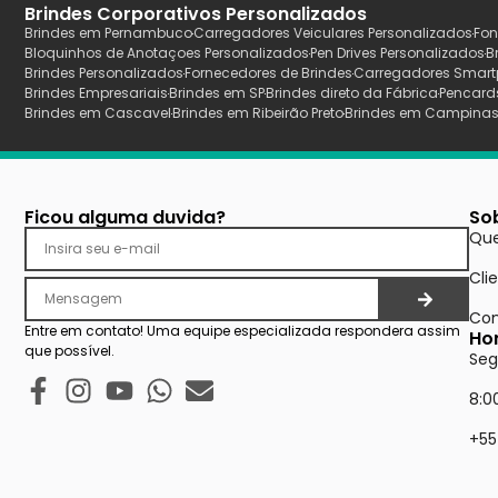
Brindes Corporativos Personalizados
Brindes em Pernambuco
Carregadores Veiculares Personalizados
Fon
Bloquinhos de Anotaçoes Personalizados
Pen Drives Personalizados
B
Brindes Personalizados
Fornecedores de Brindes
Carregadores Smart
Brindes Empresariais
Brindes em SP
Brindes direto da Fábrica
Pencard
Brindes em Cascavel
Brindes em Ribeirão Preto
Brindes em Campina
Ficou alguma duvida?
So
Qu
Cli
Con
Entre em contato! Uma equipe especializada respondera assim
Ho
que possível.
Seg
8:0
+55