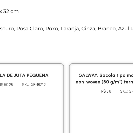
x 32 cm
curo, Rosa Claro, Roxo, Laranja, Cinza, Branco, Azul R
LA DE JUTA PEQUENA
GALWAY. Sacola tipo mo
non-woven (80 g/m²) ter
R$ 50.25
SKU: XB-18742
R$ 5.8
SKU: SP