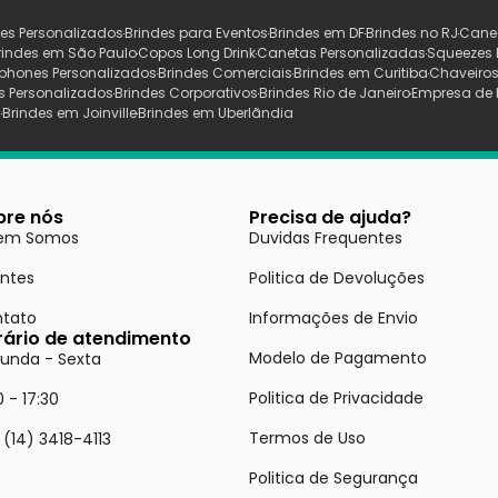
es Personalizados
Brindes para Eventos
Brindes em DF
Brindes no RJ
Cane
rindes em São Paulo
Copos Long Drink
Canetas Personalizadas
Squeezes 
phones Personalizados
Brindes Comerciais
Brindes em Curitiba
Chaveiros
s Personalizados
Brindes Corporativos
Brindes Rio de Janeiro
Empresa de 
s
Brindes em Joinville
Brindes em Uberlãndia
bre nós
Precisa de ajuda?
em Somos
Duvidas Frequentes
entes
Politica de Devoluções
tato
Informações de Envio
rário de atendimento
Modelo de Pagamento
unda - Sexta
Politica de Privacidade
0 - 17:30
Termos de Uso
 (14) 3418-4113
Politica de Segurança