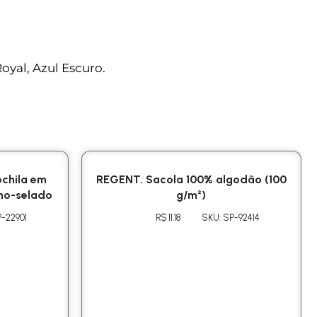
oyal, Azul Escuro.
chila em
REGENT. Sacola 100% algodão (100
mo-selado
g/m²)
-22901
R$ 11.18
SKU: SP-92414