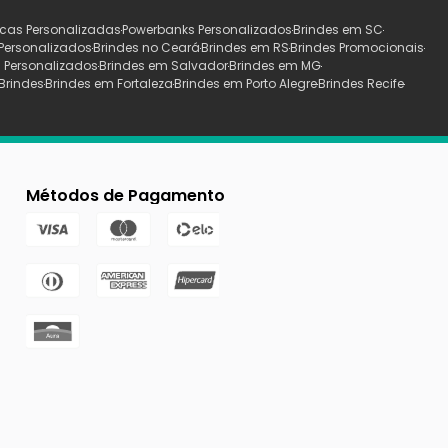
cas Personalizadas
Powerbanks Personalizados
Brindes em SC
Personalizados
Brindes no Ceará
Brindes em RS
Brindes Promocionais
 Personalizados
Brindes em Salvador
Brindes em MG
Brindes
Brindes em Fortaleza
Brindes em Porto Alegre
Brindes Recife
Métodos de Pagamento