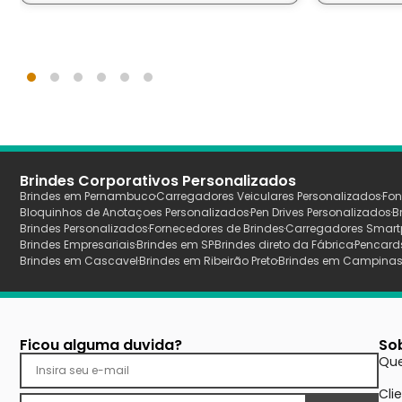
Brindes Corporativos Personalizados
Brindes em Pernambuco
Carregadores Veiculares Personalizados
Fon
Bloquinhos de Anotaçoes Personalizados
Pen Drives Personalizados
B
Brindes Personalizados
Fornecedores de Brindes
Carregadores Smart
Brindes Empresariais
Brindes em SP
Brindes direto da Fábrica
Pencard
Brindes em Cascavel
Brindes em Ribeirão Preto
Brindes em Campina
Ficou alguma duvida?
So
Qu
Cli