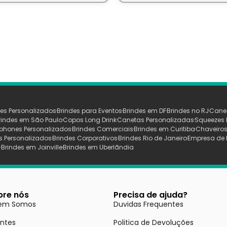
es Personalizados
Brindes para Eventos
Brindes em DF
Brindes no RJ
Cane
rindes em São Paulo
Copos Long Drink
Canetas Personalizadas
Squeezes 
phones Personalizados
Brindes Comerciais
Brindes em Curitiba
Chaveiros
s Personalizados
Brindes Corporativos
Brindes Rio de Janeiro
Empresa de 
s
Brindes em Joinville
Brindes em Uberlãndia
bre nós
Precisa de ajuda?
em Somos
Duvidas Frequentes
entes
Politica de Devoluções