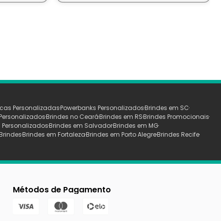
cas Personalizadas
Powerbanks Personalizados
Brindes em SC
Personalizados
Brindes no Ceará
Brindes em RS
Brindes Promocionais
 Personalizados
Brindes em Salvador
Brindes em MG
Brindes
Brindes em Fortaleza
Brindes em Porto Alegre
Brindes Recife
Métodos de Pagamento