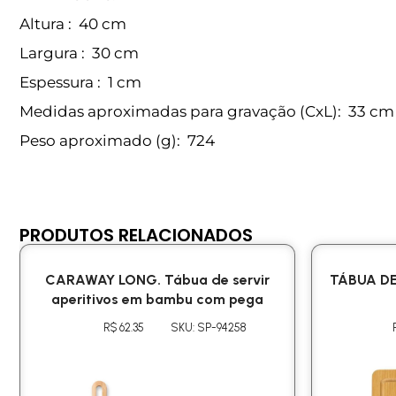
Altura
: 40 cm
Largura
: 30 cm
Espessura
: 1 cm
Medidas aproximadas para gravação
(CxL): 33 cm
Peso aproximado
(g): 724
PRODUTOS RELACIONADOS
CARAWAY LONG. Tábua de servir
TÁBUA D
aperitivos em bambu com pega
R$ 62.35
SKU: SP-94258