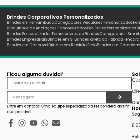
Brindes Corporativos Personalizados
Brindes em Pernambuco
Carregadores Veiculares Personalizados
Fon
Bloquinhos de Anotaçoes Personalizados
Pen Drives Personalizados
B
Brindes Personalizados
Fornecedores de Brindes
Carregadores Smart
Brindes Empresariais
Brindes em SP
Brindes direto da Fábrica
Pencard
Brindes em Cascavel
Brindes em Ribeirão Preto
Brindes em Campina
Ficou alguma duvida?
So
Qu
Cli
Con
Entre em contato! Uma equipe especializada respondera assim
Ho
que possível.
Seg
8:0
+55