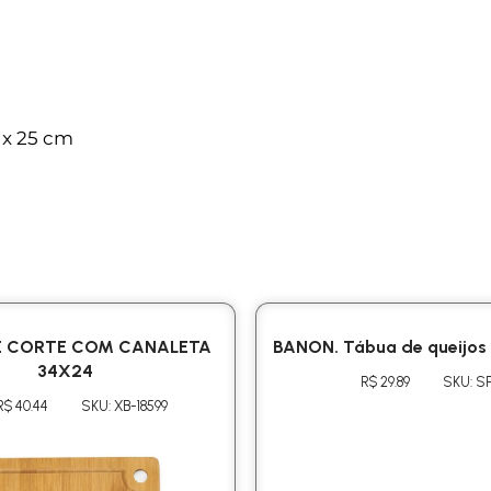
 x 25 cm
E CORTE COM CANALETA
BANON. Tábua de queijo
34X24
R$ 29.89
SKU: S
R$ 40.44
SKU: XB-18599