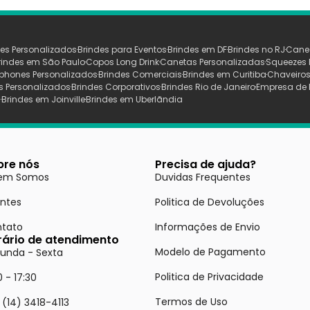
es Personalizados
Brindes para Eventos
Brindes em DF
Brindes no RJ
Cane
rindes em São Paulo
Copos Long Drink
Canetas Personalizadas
Squeezes 
phones Personalizados
Brindes Comerciais
Brindes em Curitiba
Chaveiros
s Personalizados
Brindes Corporativos
Brindes Rio de Janeiro
Empresa de 
s
Brindes em Joinville
Brindes em Uberlãndia
bre nós
Precisa de ajuda?
em Somos
Duvidas Frequentes
entes
Politica de Devoluções
tato
Informações de Envio
rário de atendimento
Modelo de Pagamento
unda - Sexta
Politica de Privacidade
0 - 17:30
Termos de Uso
 (14) 3418-4113