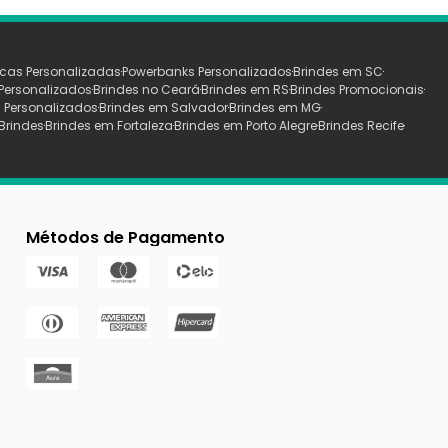
cas Personalizadas
Powerbanks Personalizados
Brindes em SC
Personalizados
Brindes no Ceará
Brindes em RS
Brindes Promocionais
 Personalizados
Brindes em Salvador
Brindes em MG
Brindes
Brindes em Fortaleza
Brindes em Porto Alegre
Brindes Recife
Métodos de Pagamento