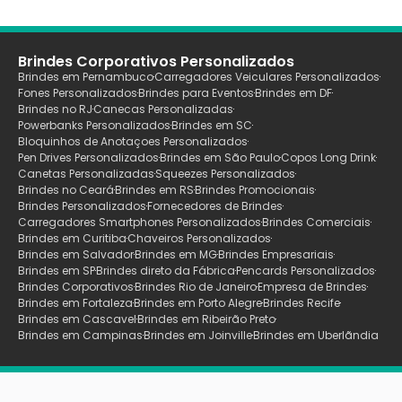
Brindes Corporativos Personalizados
Brindes em Pernambuco
Carregadores Veiculares Personalizados
Fones Personalizados
Brindes para Eventos
Brindes em DF
Brindes no RJ
Canecas Personalizadas
Powerbanks Personalizados
Brindes em SC
Bloquinhos de Anotaçoes Personalizados
Pen Drives Personalizados
Brindes em São Paulo
Copos Long Drink
Canetas Personalizadas
Squeezes Personalizados
Brindes no Ceará
Brindes em RS
Brindes Promocionais
Brindes Personalizados
Fornecedores de Brindes
Carregadores Smartphones Personalizados
Brindes Comerciais
Brindes em Curitiba
Chaveiros Personalizados
Brindes em Salvador
Brindes em MG
Brindes Empresariais
Brindes em SP
Brindes direto da Fábrica
Pencards Personalizados
Brindes Corporativos
Brindes Rio de Janeiro
Empresa de Brindes
Brindes em Fortaleza
Brindes em Porto Alegre
Brindes Recife
Brindes em Cascavel
Brindes em Ribeirão Preto
Brindes em Campinas
Brindes em Joinville
Brindes em Uberlãndia