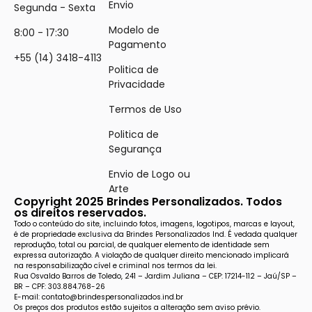
Envio
Segunda - Sexta
Modelo de
8:00 - 17:30
Pagamento
+55 (14) 3418-4113
Politica de
Privacidade
Termos de Uso
Politica de
Segurança
Envio de Logo ou
Arte
Copyright 2025 Brindes Personalizados. Todos
os direitos reservados.
Todo o conteúdo do site, incluindo fotos, imagens, logotipos, marcas e layout,
é de propriedade exclusiva da Brindes Personalizados Ind. É vedada qualquer
reprodução, total ou parcial, de qualquer elemento de identidade sem
expressa autorização. A violação de qualquer direito mencionado implicará
na responsabilização cível e criminal nos termos da lei.
Rua Osvaldo Barros de Toledo, 241 – Jardim Juliana – CEP: 17214-112 – Jaú/SP –
BR – CPF: 303.884.768-26
E-mail: contato@brindespersonalizados.ind.br
Os preços dos produtos estão sujeitos a alteração sem aviso prévio.