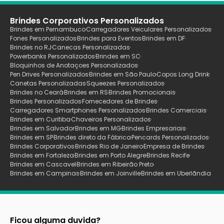
Brindes Corporativos Personalizados
Brindes em Pernambuco
Carregadores Veiculares Personalizados
Fones Personalizados
Brindes para Eventos
Brindes em DF
Brindes no RJ
Canecas Personalizadas
Powerbanks Personalizados
Brindes em SC
Bloquinhos de Anotaçoes Personalizados
Pen Drives Personalizados
Brindes em São Paulo
Copos Long Drink
Canetas Personalizadas
Squeezes Personalizados
Brindes no Ceará
Brindes em RS
Brindes Promocionais
Brindes Personalizados
Fornecedores de Brindes
Carregadores Smartphones Personalizados
Brindes Comerciais
Brindes em Curitiba
Chaveiros Personalizados
Brindes em Salvador
Brindes em MG
Brindes Empresariais
Brindes em SP
Brindes direto da Fábrica
Pencards Personalizados
Brindes Corporativos
Brindes Rio de Janeiro
Empresa de Brindes
Brindes em Fortaleza
Brindes em Porto Alegre
Brindes Recife
Brindes em Cascavel
Brindes em Ribeirão Preto
Brindes em Campinas
Brindes em Joinville
Brindes em Uberlãndia
Ficou alguma duvida?