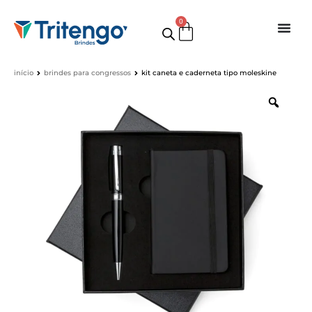
0
início
brindes para congressos
kit caneta e caderneta tipo moleskine