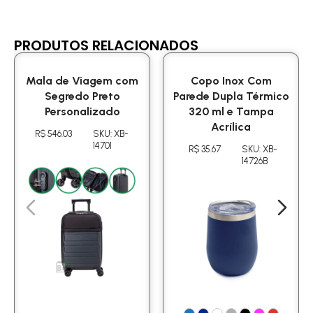
PRODUTOS RELACIONADOS
Mala de Viagem com
Copo Inox Com
Segredo Preto
Parede Dupla Térmico
Personalizado
320 ml e Tampa
Acrílica
R$ 546.03
SKU: XB-
14701
R$ 35.67
SKU: XB-
14726B