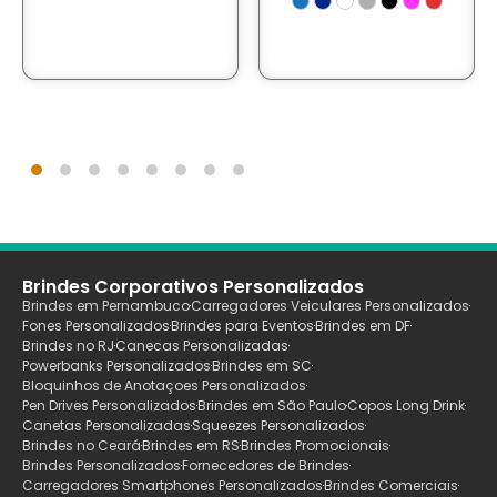
Brindes Corporativos Personalizados
Brindes em Pernambuco
Carregadores Veiculares Personalizados
Fones Personalizados
Brindes para Eventos
Brindes em DF
Brindes no RJ
Canecas Personalizadas
Powerbanks Personalizados
Brindes em SC
Bloquinhos de Anotaçoes Personalizados
Pen Drives Personalizados
Brindes em São Paulo
Copos Long Drink
Canetas Personalizadas
Squeezes Personalizados
Brindes no Ceará
Brindes em RS
Brindes Promocionais
Brindes Personalizados
Fornecedores de Brindes
Carregadores Smartphones Personalizados
Brindes Comerciais