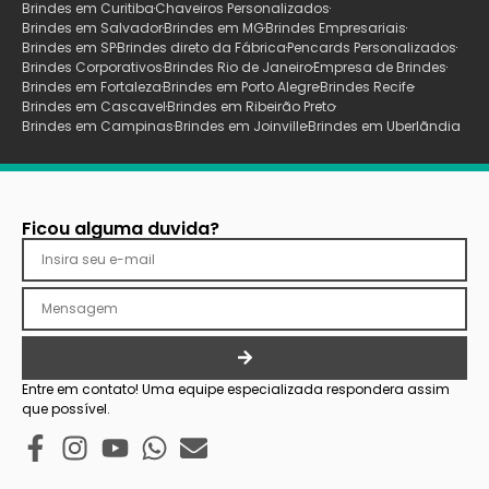
Brindes em Curitiba
Chaveiros Personalizados
Brindes em Salvador
Brindes em MG
Brindes Empresariais
Brindes em SP
Brindes direto da Fábrica
Pencards Personalizados
Brindes Corporativos
Brindes Rio de Janeiro
Empresa de Brindes
Brindes em Fortaleza
Brindes em Porto Alegre
Brindes Recife
Brindes em Cascavel
Brindes em Ribeirão Preto
Brindes em Campinas
Brindes em Joinville
Brindes em Uberlãndia
Ficou alguma duvida?
Entre em contato! Uma equipe especializada respondera assim
que possível.