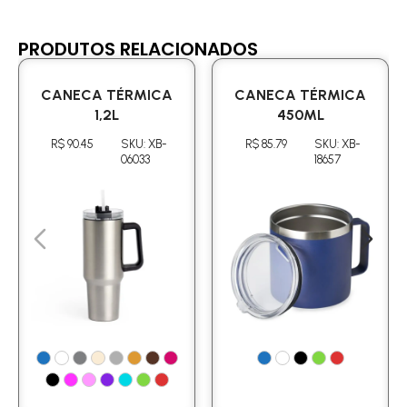
PRODUTOS RELACIONADOS
CANECA TÉRMICA
CANECA TÉRMICA
1,2L
450ML
R$ 90.45
SKU: XB-
R$ 85.79
SKU: XB-
06033
18657