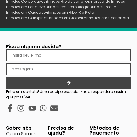
Brindes Corporativos
Brindes Rio de Janeiro
Empresa de Brindes
Brindes em Fortaleza
Brindes em Porto Alegre
Brindes Recife
Brindes em Cascavel
Brindes em Ribeirão Preto
Brindes em Campinas
Brindes em Joinville
Brindes em Uberlãndia
Ficou alguma duvida?
Entre em contato! Uma equipe especializada respondera assim
que possível.
Sobre nós
Precisa de
Métodos de
ajuda?
Pagamento
Quem Somos