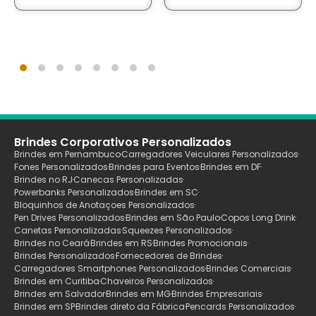
Brindes Corporativos Personalizados
Brindes em Pernambuco
Carregadores Veiculares Personalizados
Fones Personalizados
Brindes para Eventos
Brindes em DF
Brindes no RJ
Canecas Personalizadas
Powerbanks Personalizados
Brindes em SC
Bloquinhos de Anotaçoes Personalizados
Pen Drives Personalizados
Brindes em São Paulo
Copos Long Drink
Canetas Personalizadas
Squeezes Personalizados
Brindes no Ceará
Brindes em RS
Brindes Promocionais
Brindes Personalizados
Fornecedores de Brindes
Carregadores Smartphones Personalizados
Brindes Comerciais
Brindes em Curitiba
Chaveiros Personalizados
Brindes em Salvador
Brindes em MG
Brindes Empresariais
Brindes em SP
Brindes direto da Fábrica
Pencards Personalizados