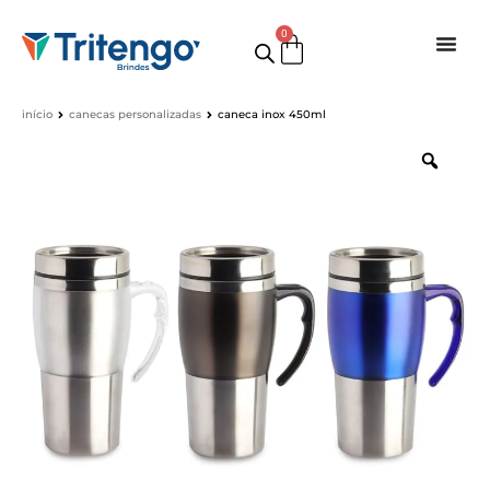
0
início
canecas personalizadas
caneca inox 450ml