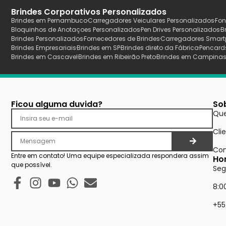
Brindes Corporativos Personalizados
Brindes em Pernambuco
Carregadores Veiculares Personalizados
Fon
Bloquinhos de Anotaçoes Personalizados
Pen Drives Personalizados
B
Brindes Personalizados
Fornecedores de Brindes
Carregadores Smart
Brindes Empresariais
Brindes em SP
Brindes direto da Fábrica
Pencard
Brindes em Cascavel
Brindes em Ribeirão Preto
Brindes em Campina
Ficou alguma duvida?
So
Qu
Cli
Con
Entre em contato! Uma equipe especializada respondera assim
Ho
que possível.
Seg
8:0
+55