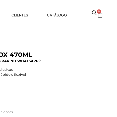
0
CLIENTES
CATÁLOGO
OX 470ML
PRAR NO WHATSAPP?
lusivas
pido e flexível
nidades.