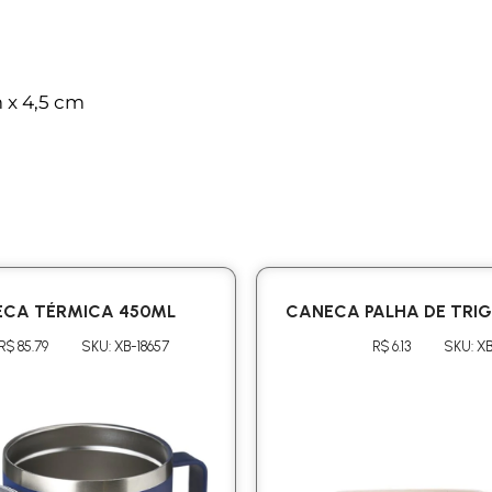
 x 4,5 cm
CA TÉRMICA 450ML
CANECA PALHA DE TRI
R$ 85.79
SKU: XB-18657
R$ 6.13
SKU: XB