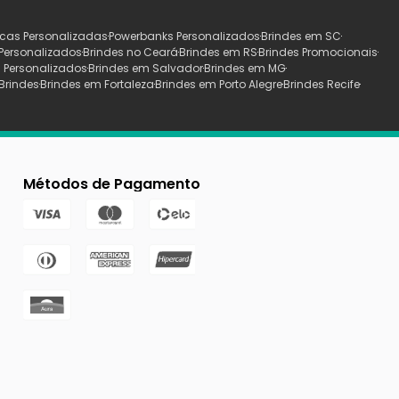
cas Personalizadas
Powerbanks Personalizados
Brindes em SC
Personalizados
Brindes no Ceará
Brindes em RS
Brindes Promocionais
 Personalizados
Brindes em Salvador
Brindes em MG
Brindes
Brindes em Fortaleza
Brindes em Porto Alegre
Brindes Recife
Métodos de Pagamento