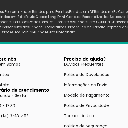
es Personalizados
Brindes para Eventos
Brindes em DF
Brindes no RJ
Cane
rindes em São Paulo
Copos Long Drink
Canetas Personalizadas
Squeezes 
phones Personalizados
Brindes Comerciais
Brindes em Curitiba
Chaveiros
s Personalizados
Brindes Corporativos
Brindes Rio de Janeiro
Empresa de 
s
Brindes em Joinville
Brindes em Uberlãndia
bre nós
Precisa de ajuda?
em Somos
Duvidas Frequentes
entes
Politica de Devoluções
tato
Informações de Envio
rário de atendimento
Modelo de Pagamento
unda - Sexta
Politica de Privacidade
0 - 17:30
Termos de Uso
 (14) 3418-4113
Politica de Segurança