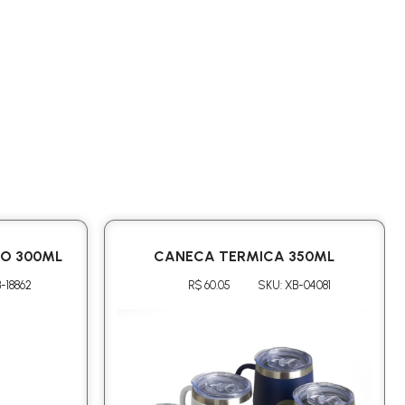
GO 300ML
CANECA TERMICA 350ML
-18862
R$ 60.05
SKU: XB-04081