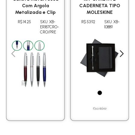
Com Argola
CADERNETA TIPO
Metalizada e Clip
MOLESKINE
R$ 14.25
SKU: XB-
R$ 53.92
SKU: XB-
ER187CRO-
10889
CRO/PRE
Escritório