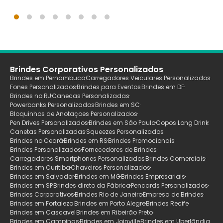
Brindes Corporativos Personalizados
Brindes em Pernambuco
Carregadores Veiculares Personalizados
Fones Personalizados
Brindes para Eventos
Brindes em DF
Brindes no RJ
Canecas Personalizadas
Powerbanks Personalizados
Brindes em SC
Bloquinhos de Anotaçoes Personalizados
Pen Drives Personalizados
Brindes em São Paulo
Copos Long Drink
Canetas Personalizadas
Squeezes Personalizados
Brindes no Ceará
Brindes em RS
Brindes Promocionais
Brindes Personalizados
Fornecedores de Brindes
Carregadores Smartphones Personalizados
Brindes Comerciais
Brindes em Curitiba
Chaveiros Personalizados
Brindes em Salvador
Brindes em MG
Brindes Empresariais
Brindes em SP
Brindes direto da Fábrica
Pencards Personalizados
Brindes Corporativos
Brindes Rio de Janeiro
Empresa de Brindes
Brindes em Fortaleza
Brindes em Porto Alegre
Brindes Recife
Brindes em Cascavel
Brindes em Ribeirão Preto
Brindes em Campinas
Brindes em Joinville
Brindes em Uberlãndia