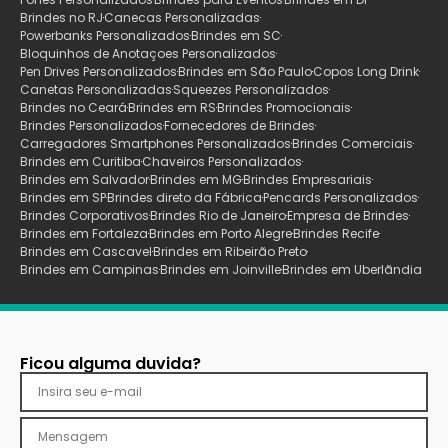
Brindes no RJ
Canecas Personalizadas
Powerbanks Personalizados
Brindes em SC
Bloquinhos de Anotaçoes Personalizados
Pen Drives Personalizados
Brindes em São Paulo
Copos Long Drink
Canetas Personalizadas
Squeezes Personalizados
Brindes no Ceará
Brindes em RS
Brindes Promocionais
Brindes Personalizados
Fornecedores de Brindes
Carregadores Smartphones Personalizados
Brindes Comerciais
Brindes em Curitiba
Chaveiros Personalizados
Brindes em Salvador
Brindes em MG
Brindes Empresariais
Brindes em SP
Brindes direto da Fábrica
Pencards Personalizados
Brindes Corporativos
Brindes Rio de Janeiro
Empresa de Brindes
Brindes em Fortaleza
Brindes em Porto Alegre
Brindes Recife
Brindes em Cascavel
Brindes em Ribeirão Preto
Brindes em Campinas
Brindes em Joinville
Brindes em Uberlãndia
Ficou alguma duvida?