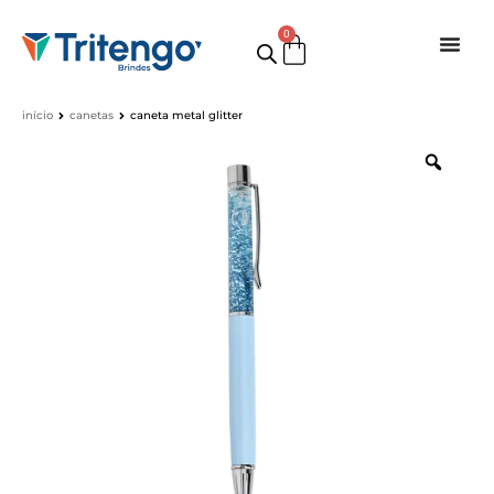
0
início
canetas
caneta metal glitter