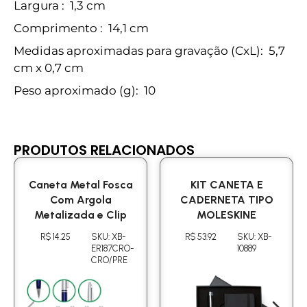
Largura
: 1,3 cm
Comprimento
: 14,1 cm
Medidas aproximadas para gravação
(CxL): 5,7
cm x 0,7 cm
Peso aproximado
(g): 10
PRODUTOS RELACIONADOS
Caneta Metal Fosca
KIT CANETA E
Com Argola
CADERNETA TIPO
Metalizada e Clip
MOLESKINE
R$ 14.25
SKU: XB-
R$ 53.92
SKU: XB-
ER187CRO-
10889
CRO/PRE