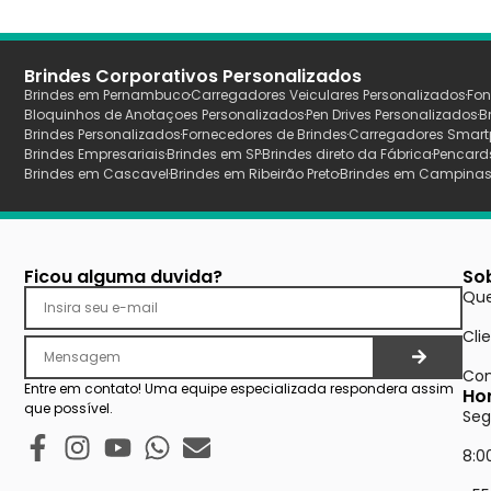
Brindes Corporativos Personalizados
Brindes em Pernambuco
Carregadores Veiculares Personalizados
Fon
Bloquinhos de Anotaçoes Personalizados
Pen Drives Personalizados
B
Brindes Personalizados
Fornecedores de Brindes
Carregadores Smart
Brindes Empresariais
Brindes em SP
Brindes direto da Fábrica
Pencard
Brindes em Cascavel
Brindes em Ribeirão Preto
Brindes em Campina
Ficou alguma duvida?
So
Qu
Cli
Con
Entre em contato! Uma equipe especializada respondera assim
Ho
que possível.
Seg
8:0