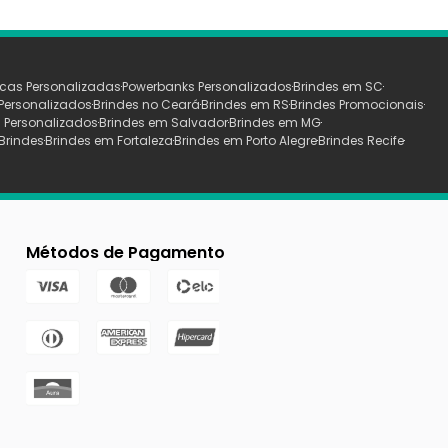
cas Personalizadas
Powerbanks Personalizados
Brindes em SC
Personalizados
Brindes no Ceará
Brindes em RS
Brindes Promocionais
 Personalizados
Brindes em Salvador
Brindes em MG
Brindes
Brindes em Fortaleza
Brindes em Porto Alegre
Brindes Recife
Métodos de Pagamento