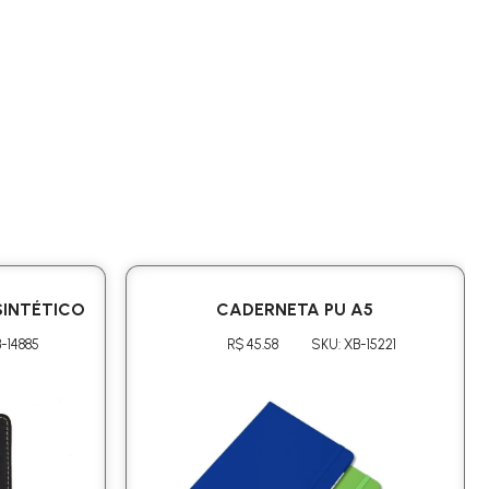
INTÉTICO
CADERNETA PU A5
-14885
R$ 45.58
SKU: XB-15221