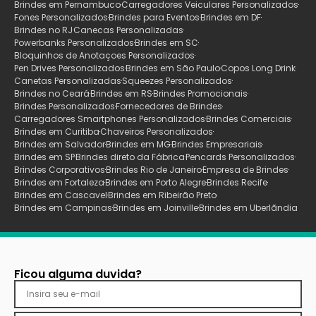
Brindes em Pernambuco
Carregadores Veiculares Personalizados
Fones Personalizados
Brindes para Eventos
Brindes em DF
Brindes no RJ
Canecas Personalizadas
Powerbanks Personalizados
Brindes em SC
Bloquinhos de Anotaçoes Personalizados
Pen Drives Personalizados
Brindes em São Paulo
Copos Long Drink
Canetas Personalizadas
Squeezes Personalizados
Brindes no Ceará
Brindes em RS
Brindes Promocionais
Brindes Personalizados
Fornecedores de Brindes
Carregadores Smartphones Personalizados
Brindes Comerciais
Brindes em Curitiba
Chaveiros Personalizados
Brindes em Salvador
Brindes em MG
Brindes Empresariais
Brindes em SP
Brindes direto da Fábrica
Pencards Personalizados
Brindes Corporativos
Brindes Rio de Janeiro
Empresa de Brindes
Brindes em Fortaleza
Brindes em Porto Alegre
Brindes Recife
Brindes em Cascavel
Brindes em Ribeirão Preto
Brindes em Campinas
Brindes em Joinville
Brindes em Uberlãndia
Ficou alguma duvida?