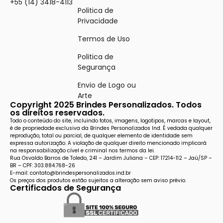
+55 (14) 3418-4113
Politica de
Privacidade
Termos de Uso
Politica de
Segurança
Envio de Logo ou
Arte
Copyright 2025 Brindes Personalizados. Todos
os direitos reservados.
Todo o conteúdo do site, incluindo fotos, imagens, logotipos, marcas e layout,
é de propriedade exclusiva da Brindes Personalizados Ind. É vedada qualquer
reprodução, total ou parcial, de qualquer elemento de identidade sem
expressa autorização. A violação de qualquer direito mencionado implicará
na responsabilização cível e criminal nos termos da lei.
Rua Osvaldo Barros de Toledo, 241 – Jardim Juliana – CEP: 17214-112 – Jaú/SP –
BR – CPF: 303.884.768-26
E-mail: contato@brindespersonalizados.ind.br
Os preços dos produtos estão sujeitos a alteração sem aviso prévio.
Certificados de Segurança