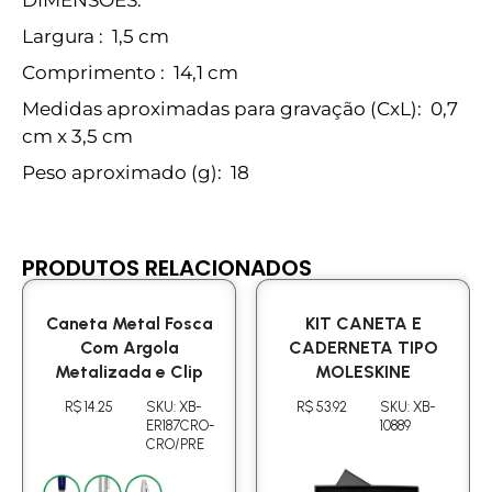
Largura
: 1,5 cm
Comprimento
: 14,1 cm
Medidas aproximadas para gravação
(CxL): 0,7
cm x 3,5 cm
Peso aproximado
(g): 18
PRODUTOS RELACIONADOS
Caneta Metal Fosca
KIT CANETA E
Com Argola
CADERNETA TIPO
Metalizada e Clip
MOLESKINE
R$ 14.25
SKU: XB-
R$ 53.92
SKU: XB-
ER187CRO-
10889
CRO/PRE