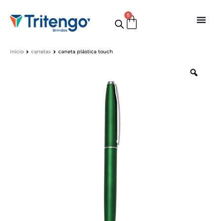
0
início
canetas
caneta plástica touch