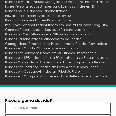
Brindes em Pernambuco
Carregadores Veiculares Personalizados
Fones Personalizados
Brindes para Eventos
Brindes em DF
Brindes no RJ
Canecas Personalizadas
Powerbanks Personalizados
Brindes em SC
Bloquinhos de Anotaçoes Personalizados
Pen Drives Personalizados
Brindes em São Paulo
Copos Long Drink
Canetas Personalizadas
Squeezes Personalizados
Brindes no Ceará
Brindes em RS
Brindes Promocionais
Brindes Personalizados
Fornecedores de Brindes
Carregadores Smartphones Personalizados
Brindes Comerciais
Brindes em Curitiba
Chaveiros Personalizados
Brindes em Salvador
Brindes em MG
Brindes Empresariais
Brindes em SP
Brindes direto da Fábrica
Pencards Personalizados
Brindes Corporativos
Brindes Rio de Janeiro
Empresa de Brindes
Brindes em Fortaleza
Brindes em Porto Alegre
Brindes Recife
Brindes em Cascavel
Brindes em Ribeirão Preto
Brindes em Campinas
Brindes em Joinville
Brindes em Uberlãndia
Ficou alguma duvida?