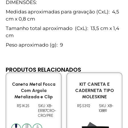
DIMENSÕES:
Medidas aproximadas para gravação
(CxL): 4,5
cm x 0,8 cm
Tamanho total aproximado
(CxL): 13,5 cm x 1,4
cm
Peso aproximado
(g): 9
PRODUTOS RELACIONADOS
Caneta Metal Fosca
KIT CANETA E
Com Argola
CADERNETA TIPO
Metalizada e Clip
MOLESKINE
R$ 14.25
SKU: XB-
R$ 53.92
SKU: XB-
ER187CRO-
10889
CRO/PRE