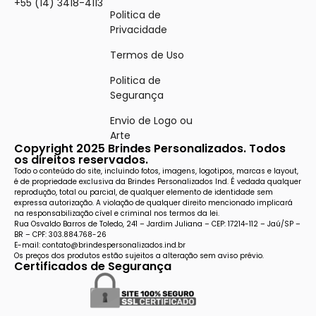
+55 (14) 3418-4113
Politica de
Privacidade
Termos de Uso
Politica de
Segurança
Envio de Logo ou
Arte
Copyright 2025 Brindes Personalizados. Todos
os direitos reservados.
Todo o conteúdo do site, incluindo fotos, imagens, logotipos, marcas e layout,
é de propriedade exclusiva da Brindes Personalizados Ind. É vedada qualquer
reprodução, total ou parcial, de qualquer elemento de identidade sem
expressa autorização. A violação de qualquer direito mencionado implicará
na responsabilização cível e criminal nos termos da lei.
Rua Osvaldo Barros de Toledo, 241 – Jardim Juliana – CEP: 17214-112 – Jaú/SP –
BR – CPF: 303.884.768-26
E-mail: contato@brindespersonalizados.ind.br
Os preços dos produtos estão sujeitos a alteração sem aviso prévio.
Certificados de Segurança