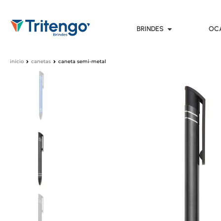
BRINDES
OC
início
canetas
caneta semi-metal