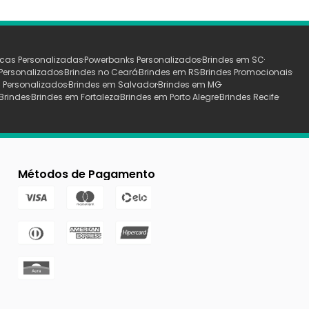
cas Personalizadas
Powerbanks Personalizados
Brindes em SC
Personalizados
Brindes no Ceará
Brindes em RS
Brindes Promocionais
 Personalizados
Brindes em Salvador
Brindes em MG
Brindes
Brindes em Fortaleza
Brindes em Porto Alegre
Brindes Recife
Métodos de Pagamento