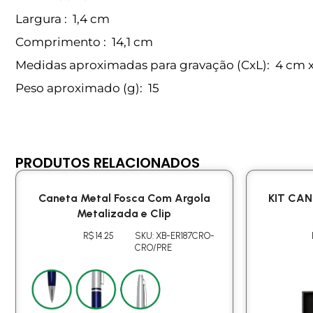
Largura
: 1,4 cm
Comprimento
: 14,1 cm
Medidas aproximadas para gravação
(CxL): 4 cm 
Peso aproximado
(g): 15
PRODUTOS RELACIONADOS
Caneta Metal Fosca Com Argola
KIT CA
Metalizada e Clip
R$ 14.25
SKU: XB-ER187CRO-
CRO/PRE