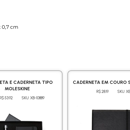
x 0,7 cm
NETA E CADERNETA TIPO
CADERNETA EM COURO S
MOLESKINE
R$ 28.19
SKU: XB
R$ 53.92
SKU: XB-10889