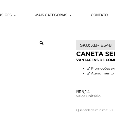
ASIÕES
MAIS CATEGORIAS
CONTATO
SKU:
XB-18548
CANETA SE
VANTAGENS DE COM
Promoções exc
Atendimento rá
R$
5,14
valor unitário
Quantidade mínima: 30 u