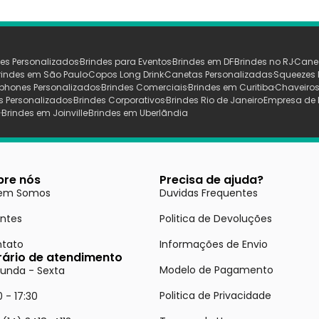
es Personalizados
Brindes para Eventos
Brindes em DF
Brindes no RJ
Cane
rindes em São Paulo
Copos Long Drink
Canetas Personalizadas
Squeezes 
phones Personalizados
Brindes Comerciais
Brindes em Curitiba
Chaveiros
s Personalizados
Brindes Corporativos
Brindes Rio de Janeiro
Empresa de 
s
Brindes em Joinville
Brindes em Uberlãndia
bre nós
Precisa de ajuda?
em Somos
Duvidas Frequentes
entes
Politica de Devoluções
tato
Informações de Envio
rário de atendimento
Modelo de Pagamento
unda - Sexta
Politica de Privacidade
0 - 17:30