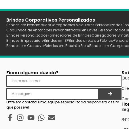
Brindes Corporativos Personalizados
Brindes em Pernambuco
Carregadores Veiculares Personalizados
Fon
Bloquinhos de Anotaçoes Personalizados
Pen Drives Personalizados
B
Brindes Personalizados
Fornecedores de Brindes
Carregadores Smart
Brindes Empresariais
Brindes em SP
Brindes direto da Fábrica
Pencard
Brindes em Cascavel
Brindes em Ribeirão Preto
Brindes em Campina
Ficou alguma duvida?
So
Qu
Cli
Con
Entre em contato! Uma equipe especializada respondera assim
Ho
que possível.
Seg
8:0