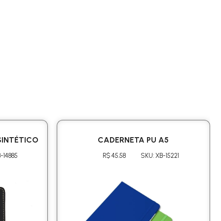
INTÉTICO
CADERNETA PU A5
-14885
R$ 45.58
SKU: XB-15221