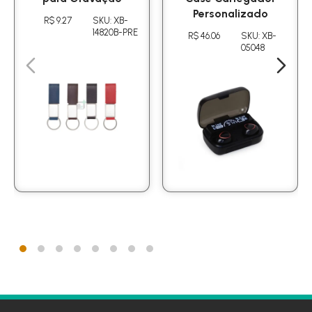
Personalizado
R$ 9.27
SKU: XB-
14820B-PRE
R$ 46.06
SKU: XB-
05048