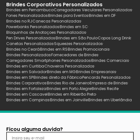
Brindes Corporativos Personalizados
Brindes em Pernambuco
Carregadores Veiculares Personalizados
Fones Personalizados
Brindes para Eventos
Brindes em DF
Brindes no RJ
Canecas Personalizadas
Powerbanks Personalizados
Brindes em SC
Bloquinhos de Anotaçoes Personalizados
Pen Drives Personalizados
Brindes em São Paulo
Copos Long Drink
Canetas Personalizadas
Squeezes Personalizados
Brindes no Ceará
Brindes em RS
Brindes Promocionais
Brindes Personalizados
Fornecedores de Brindes
Carregadores Smartphones Personalizados
Brindes Comerciais
Brindes em Curitiba
Chaveiros Personalizados
Brindes em Salvador
Brindes em MG
Brindes Empresariais
Brindes em SP
Brindes direto da Fábrica
Pencards Personalizados
Brindes Corporativos
Brindes Rio de Janeiro
Empresa de Brindes
Brindes em Fortaleza
Brindes em Porto Alegre
Brindes Recife
Brindes em Cascavel
Brindes em Ribeirão Preto
Brindes em Campinas
Brindes em Joinville
Brindes em Uberlãndia
Ficou alguma duvida?