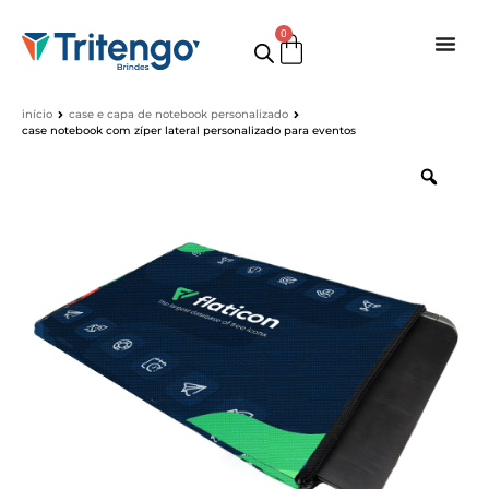
0
início
case e capa de notebook personalizado
case notebook com zíper lateral personalizado para eventos