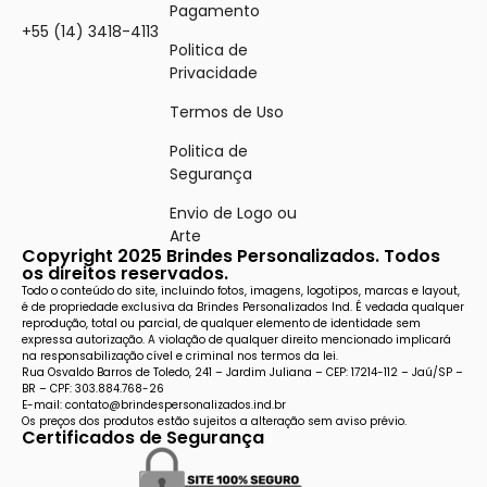
Pagamento
+55 (14) 3418-4113
Politica de
Privacidade
Termos de Uso
Politica de
Segurança
Envio de Logo ou
Arte
Copyright 2025 Brindes Personalizados. Todos
os direitos reservados.
Todo o conteúdo do site, incluindo fotos, imagens, logotipos, marcas e layout,
é de propriedade exclusiva da Brindes Personalizados Ind. É vedada qualquer
reprodução, total ou parcial, de qualquer elemento de identidade sem
expressa autorização. A violação de qualquer direito mencionado implicará
na responsabilização cível e criminal nos termos da lei.
Rua Osvaldo Barros de Toledo, 241 – Jardim Juliana – CEP: 17214-112 – Jaú/SP –
BR – CPF: 303.884.768-26
E-mail: contato@brindespersonalizados.ind.br
Os preços dos produtos estão sujeitos a alteração sem aviso prévio.
Certificados de Segurança