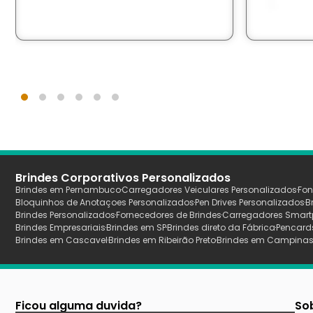
Brindes Corporativos Personalizados
Brindes em Pernambuco
Carregadores Veiculares Personalizados
Fon
Bloquinhos de Anotaçoes Personalizados
Pen Drives Personalizados
B
Brindes Personalizados
Fornecedores de Brindes
Carregadores Smart
Brindes Empresariais
Brindes em SP
Brindes direto da Fábrica
Pencard
Brindes em Cascavel
Brindes em Ribeirão Preto
Brindes em Campina
Ficou alguma duvida?
So