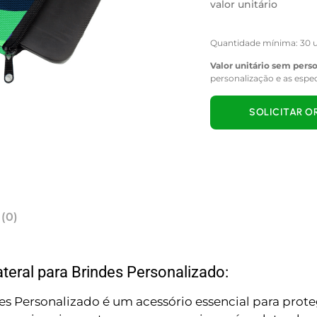
valor unitário
Quantidade mínima: 30 u
Valor unitário sem pers
personalização e as espe
SOLICITAR 
 (0)
teral para Brindes Personalizado:
s Personalizado é um acessório essencial para prote