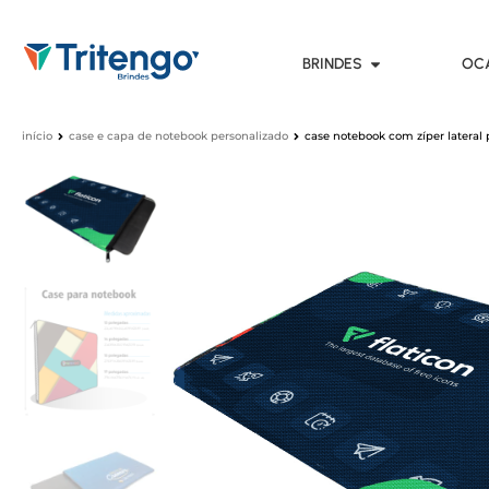
BRINDES
OC
início
case e capa de notebook personalizado
case notebook com zíper lateral 