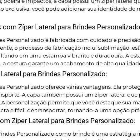
s, poeira e impactos, a capa possui um zíper lateral 
ação exclusiva, você pode adicionar sua identidade d
com Zíper Lateral para Brindes Personalizado
es Personalizado é fabricada com cuidado e precisã
tente, o processo de fabricação inclui sublimação, e
resultando em uma estampa vibrante e duradoura. A 
, a costura garante um acabamento de alta qualidad
ateral para Brindes Personalizado:
s Personalizado oferece várias vantagens. Ela prot
ansporte. A capa também possui um zíper lateral qu
 A personalização permite que você destaque sua ma
ta e fácil de transportar, tornando-a uma opção prát
om Zíper Lateral para Brindes Personalizado:
indes Personalizado como brinde é uma estratégia int