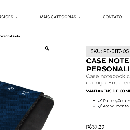
ASIÕES
MAIS CATEGORIAS
CONTATO
personalizado
SKU:
PE-3117-05
CASE NOTE
PERSONAL
Case notebook co
ou logo. Entre e
VANTAGENS DE COM
Promoções exc
Atendimento rá
R$
37,29