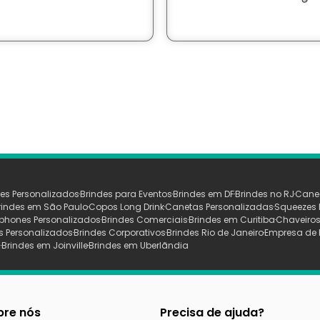
es Personalizados
Brindes para Eventos
Brindes em DF
Brindes no RJ
Cane
rindes em São Paulo
Copos Long Drink
Canetas Personalizadas
Squeezes 
phones Personalizados
Brindes Comerciais
Brindes em Curitiba
Chaveiros
s Personalizados
Brindes Corporativos
Brindes Rio de Janeiro
Empresa de 
s
Brindes em Joinville
Brindes em Uberlãndia
bre nós
Precisa de ajuda?