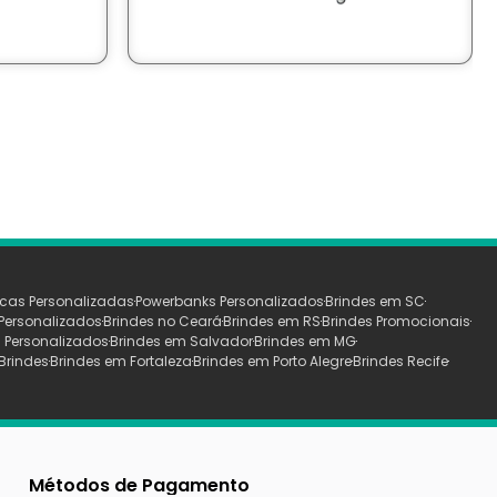
cas Personalizadas
Powerbanks Personalizados
Brindes em SC
Personalizados
Brindes no Ceará
Brindes em RS
Brindes Promocionais
 Personalizados
Brindes em Salvador
Brindes em MG
Brindes
Brindes em Fortaleza
Brindes em Porto Alegre
Brindes Recife
Métodos de Pagamento