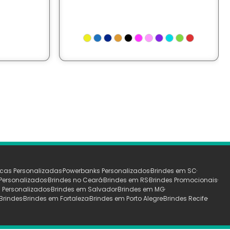
cas Personalizadas
Powerbanks Personalizados
Brindes em SC
Personalizados
Brindes no Ceará
Brindes em RS
Brindes Promocionais
 Personalizados
Brindes em Salvador
Brindes em MG
Brindes
Brindes em Fortaleza
Brindes em Porto Alegre
Brindes Recife