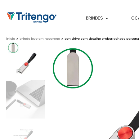
BRINDES
OC
início
brinde leve em neoprene
pen drive com detalhe emborrachado persona