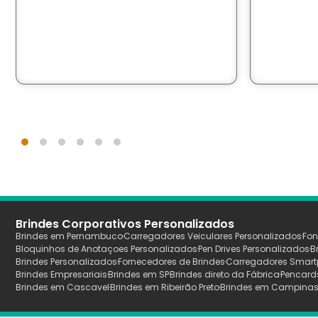
Brindes Corporativos Personalizados
Brindes em Pernambuco
Carregadores Veiculares Personalizados
Fon
Bloquinhos de Anotaçoes Personalizados
Pen Drives Personalizados
B
Brindes Personalizados
Fornecedores de Brindes
Carregadores Smart
Brindes Empresariais
Brindes em SP
Brindes direto da Fábrica
Pencard
Brindes em Cascavel
Brindes em Ribeirão Preto
Brindes em Campina