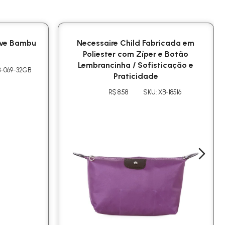
rive Bambu
Necessaire Child Fabricada em
Poliester com Zíper e Botão
Lembrancinha / Sofisticação e
B-069-32GB
Praticidade
R$ 8.58
SKU: XB-18516