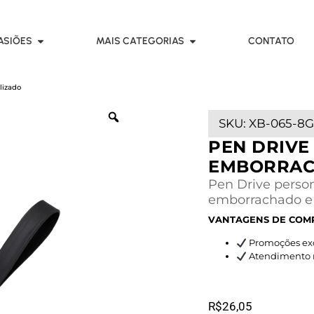
ASIÕES
MAIS CATEGORIAS
CONTATO
lizado
SKU:
XB-065-8
PEN DRIVE
EMBORRAC
Pen Drive perso
emborrachado e
VANTAGENS DE COM
Promoções exc
Atendimento rá
R$
26,05