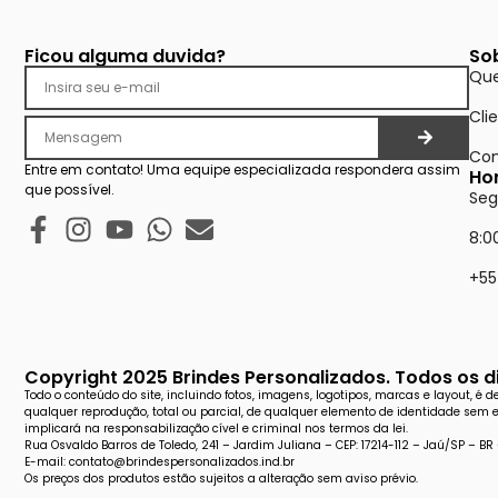
Ficou alguma duvida?
So
Qu
Cli
Con
Entre em contato! Uma equipe especializada respondera assim
Ho
que possível.
Seg
8:0
+55
Copyright 2025 Brindes Personalizados. Todos os di
Todo o conteúdo do site, incluindo fotos, imagens, logotipos, marcas e layout, é 
qualquer reprodução, total ou parcial, de qualquer elemento de identidade sem 
implicará na responsabilização cível e criminal nos termos da lei.
Rua Osvaldo Barros de Toledo, 241 – Jardim Juliana – CEP: 17214-112 – Jaú/SP – BR
E-mail: contato@brindespersonalizados.ind.br
Os preços dos produtos estão sujeitos a alteração sem aviso prévio.