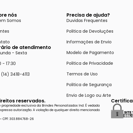
bre nós
Precisa de ajuda?
em Somos
Duvidas Frequentes
entes
Politica de Devoluções
tato
Informações de Envio
rário de atendimento
Modelo de Pagamento
unda - Sexta
Politica de Privacidade
0 - 17:30
Termos de Uso
 (14) 3418-4113
Politica de Segurança
Envio de Logo ou Arte
reitos reservados.
Certific
de propriedade exclusiva da Brindes Personalizados Ind. É vedada
expressa autorização. A violação de qualquer direito mencionado
 – CPF: 303.884.768-26