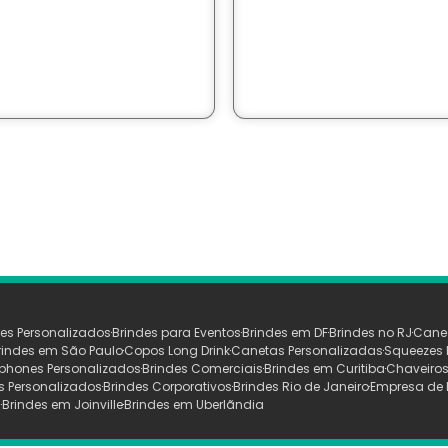
es Personalizados
Brindes para Eventos
Brindes em DF
Brindes no RJ
Cane
rindes em São Paulo
Copos Long Drink
Canetas Personalizadas
Squeezes 
phones Personalizados
Brindes Comerciais
Brindes em Curitiba
Chaveiros
s Personalizados
Brindes Corporativos
Brindes Rio de Janeiro
Empresa de 
s
Brindes em Joinville
Brindes em Uberlãndia