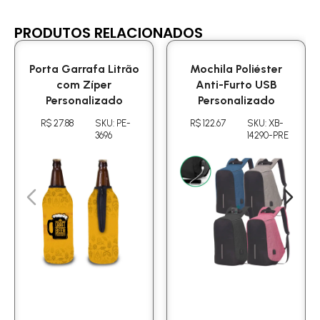
PRODUTOS RELACIONADOS
Porta Garrafa Litrão
Mochila Poliéster
com Zíper
Anti-Furto USB
Personalizado
Personalizado
R$ 27.88
SKU: PE-
R$ 122.67
SKU: XB-
3696
14290-PRE