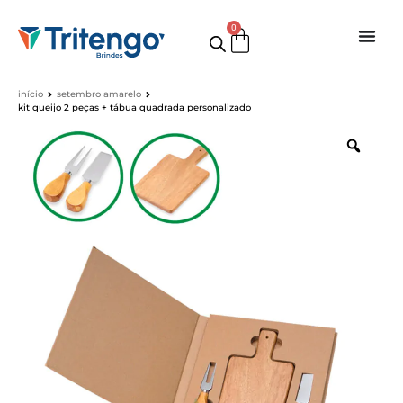
0
início
setembro amarelo
kit queijo 2 peças + tábua quadrada personalizado