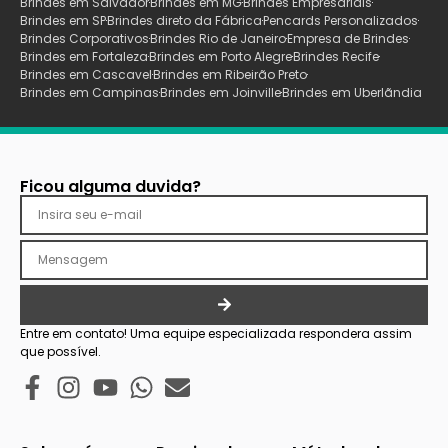
Brindes em Salvador
Brindes em MG
Brindes Empresariais
Brindes em SP
Brindes direto da Fábrica
Pencards Personalizados
Brindes Corporativos
Brindes Rio de Janeiro
Empresa de Brindes
Brindes em Fortaleza
Brindes em Porto Alegre
Brindes Recife
Brindes em Cascavel
Brindes em Ribeirão Preto
Brindes em Campinas
Brindes em Joinville
Brindes em Uberlãndia
Ficou alguma duvida?
Entre em contato! Uma equipe especializada respondera assim
que possível.