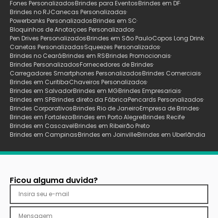
Fones Personalizados
Brindes para Eventos
Brindes em DF
Brindes no RJ
Canecas Personalizadas
Powerbanks Personalizados
Brindes em SC
Bloquinhos de Anotaçoes Personalizados
Pen Drives Personalizados
Brindes em São Paulo
Copos Long Drink
Canetas Personalizadas
Squeezes Personalizados
Brindes no Ceará
Brindes em RS
Brindes Promocionais
Brindes Personalizados
Fornecedores de Brindes
Carregadores Smartphones Personalizados
Brindes Comerciais
Brindes em Curitiba
Chaveiros Personalizados
Brindes em Salvador
Brindes em MG
Brindes Empresariais
Brindes em SP
Brindes direto da Fábrica
Pencards Personalizados
Brindes Corporativos
Brindes Rio de Janeiro
Empresa de Brindes
Brindes em Fortaleza
Brindes em Porto Alegre
Brindes Recife
Brindes em Cascavel
Brindes em Ribeirão Preto
Brindes em Campinas
Brindes em Joinville
Brindes em Uberlãndia
Ficou alguma duvida?