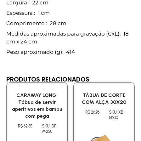
Largura
: 22 cm
Espessura
: 1 cm
Comprimento
: 28 cm
Medidas aproximadas para gravação
(CxL): 18
cm x 24 cm
Peso aproximado
(g): 414
PRODUTOS RELACIONADOS
CARAWAY LONG.
TÁBUA DE CORTE
Tábua de servir
COM ALÇA 30X20
aperitivos em bambu
R$ 26.96
SKU: XB-
com pega
18600
R$ 62.35
SKU: SP-
94258