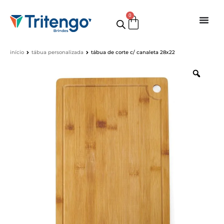
0
início
tábua personalizada
tábua de corte c/ canaleta 28x22