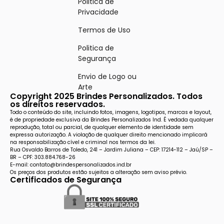
Politica de
Privacidade
Termos de Uso
Politica de
Segurança
Envio de Logo ou
Arte
Copyright 2025 Brindes Personalizados. Todos
os direitos reservados.
Todo o conteúdo do site, incluindo fotos, imagens, logotipos, marcas e layout,
é de propriedade exclusiva da Brindes Personalizados Ind. É vedada qualquer
reprodução, total ou parcial, de qualquer elemento de identidade sem
expressa autorização. A violação de qualquer direito mencionado implicará
na responsabilização cível e criminal nos termos da lei.
Rua Osvaldo Barros de Toledo, 241 – Jardim Juliana – CEP: 17214-112 – Jaú/SP –
BR – CPF: 303.884.768-26
E-mail: contato@brindespersonalizados.ind.br
Os preços dos produtos estão sujeitos a alteração sem aviso prévio.
Certificados de Segurança