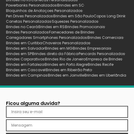
Powerbanks Personalizados
Brindes em SC
Bloquinhos de Anotaçoes Personalizados
Pen Drives Personalizados
Brindes em São Paulo
Copos Long Drink
Canetas Personalizadas
Squeezes Personalizados
Brindes no Ceará
Brindes em RS
Brindes Promocionais
Brindes Personalizados
Fornecedores de Brindes
Carregadores Smartphones Personalizados
Brindes Comerciais
Brindes em Curitiba
Chaveiros Personalizados
Brindes em Salvador
Brindes em MG
Brindes Empresariais
Brindes em SP
Brindes direto da Fábrica
Pencards Personalizados
Brindes Corporativos
Brindes Rio de Janeiro
Empresa de Brindes
Brindes em Fortaleza
Brindes em Porto Alegre
Brindes Recife
Brindes em Cascavel
Brindes em Ribeirão Preto
Brindes em Campinas
Brindes em Joinville
Brindes em Uberlãndia
Ficou alguma duvida?