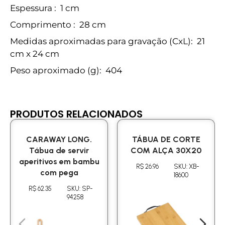
Espessura
: 1 cm
Comprimento
: 28 cm
Medidas aproximadas para gravação
(CxL): 21
cm x 24 cm
Peso aproximado
(g): 404
PRODUTOS RELACIONADOS
CARAWAY LONG.
TÁBUA DE CORTE
Tábua de servir
COM ALÇA 30X20
aperitivos em bambu
R$ 26.96
SKU: XB-
com pega
18600
R$ 62.35
SKU: SP-
94258