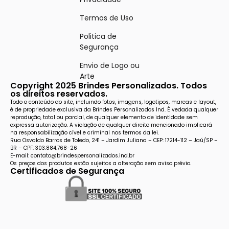
Termos de Uso
Politica de
Segurança
Envio de Logo ou
Arte
Copyright 2025 Brindes Personalizados. Todos
os direitos reservados.
Todo o conteúdo do site, incluindo fotos, imagens, logotipos, marcas e layout,
é de propriedade exclusiva da Brindes Personalizados Ind. É vedada qualquer
reprodução, total ou parcial, de qualquer elemento de identidade sem
expressa autorização. A violação de qualquer direito mencionado implicará
na responsabilização cível e criminal nos termos da lei.
Rua Osvaldo Barros de Toledo, 241 – Jardim Juliana – CEP: 17214-112 – Jaú/SP –
BR – CPF: 303.884.768-26
E-mail: contato@brindespersonalizados.ind.br
Os preços dos produtos estão sujeitos a alteração sem aviso prévio.
Certificados de Segurança