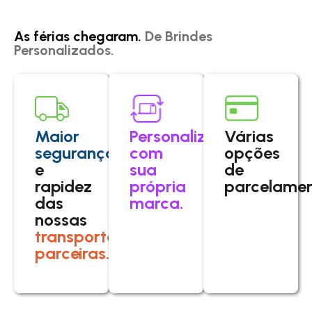
As férias chegaram.
De Brindes
Personalizados.
Maior
Personalize
Várias
segurança
com
opções
e
sua
de
rapidez
própria
parcelamen
das
marca.
nossas
transportadoras
parceiras.