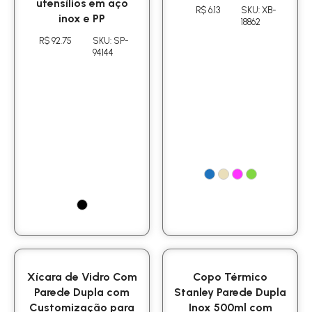
utensílios em aço
R$ 6.13
SKU: XB-
inox e PP
18862
R$ 92.75
SKU: SP-
94144
Xícara de Vidro Com
Copo Térmico
Parede Dupla com
Stanley Parede Dupla
Customização para
Inox 500ml com