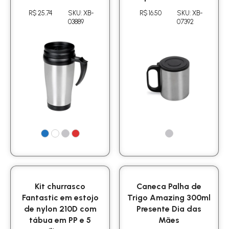
R$ 25.74
SKU: XB-
R$ 16.50
SKU: XB-
03889
07392
Kit churrasco
Caneca Palha de
Fantastic em estojo
Trigo Amazing 300ml
de nylon 210D com
Presente Dia das
tábua em PP e 5
Mães