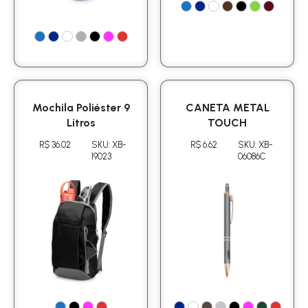
Mochila Poliéster 9
CANETA METAL
Litros
TOUCH
R$ 36.02
SKU: XB-
R$ 6.62
SKU: XB-
19023
06086C