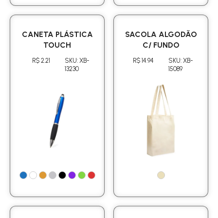
CANETA PLÁSTICA
SACOLA ALGODÃO
TOUCH
C/ FUNDO
R$ 2.21
SKU: XB-
R$ 14.94
SKU: XB-
13230
15089