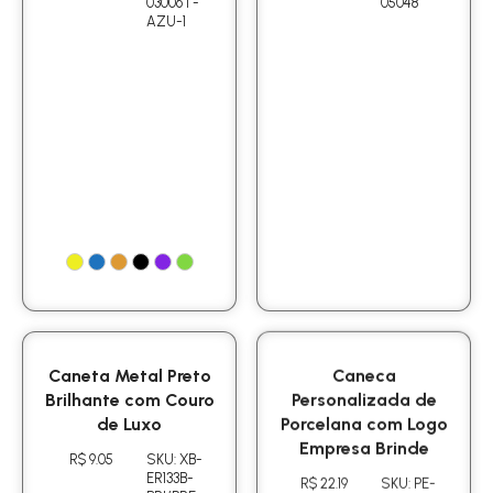
03006T-
05048
AZU-1
Caneta Metal Preto
Caneca
Brilhante com Couro
Personalizada de
de Luxo
Porcelana com Logo
Empresa Brinde
R$ 9.05
SKU: XB-
ER133B-
R$ 22.19
SKU: PE-