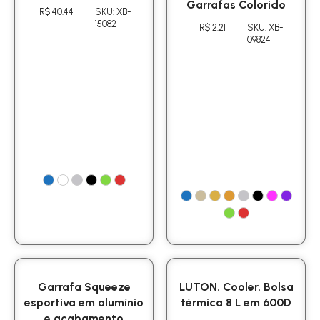
Garrafas Colorido
R$ 40.44
SKU: XB-
15082
R$ 2.21
SKU: XB-
09824
Garrafa Squeeze
LUTON. Cooler. Bolsa
esportiva em alumínio
térmica 8 L em 600D
e acabamento