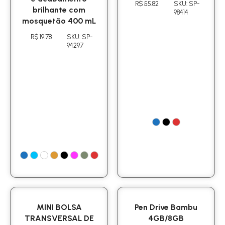
R$ 55.82
SKU: SP-
brilhante com
98414
mosquetão 400 mL
R$ 19.78
SKU: SP-
94297
MINI BOLSA
Pen Drive Bambu
TRANSVERSAL DE
4GB/8GB