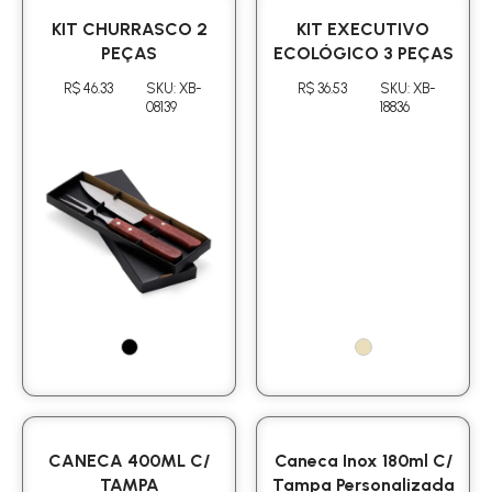
KIT CHURRASCO 2
KIT EXECUTIVO
PEÇAS
ECOLÓGICO 3 PEÇAS
R$ 46.33
SKU: XB-
R$ 36.53
SKU: XB-
08139
18836
CANECA 400ML C/
Caneca Inox 180ml C/
TAMPA
Tampa Personalizada