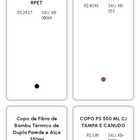
RPET
R$ 40.45
SKU: XB-
053
R$ 24.27
SKU: XB-
08064
Copo de Fibra de
COPO PS 550 ML C/
Bambu Térmico de
TAMPA E CANUDO
Dupla Parede e Alça
R$ 5.89
SKU: XB-
350ml