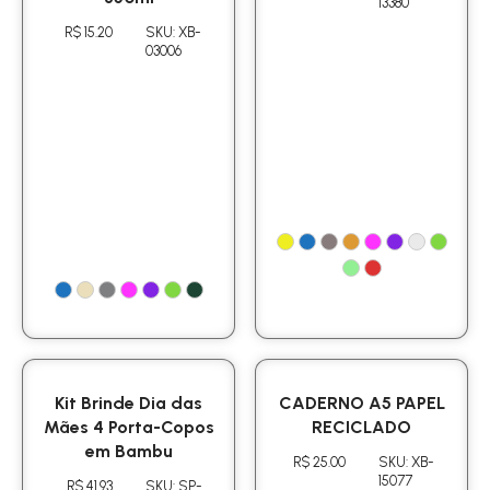
13380
R$ 15.20
SKU: XB-
03006
Kit Brinde Dia das
CADERNO A5 PAPEL
Mães 4 Porta-Copos
RECICLADO
em Bambu
R$ 25.00
SKU: XB-
15077
R$ 41.93
SKU: SP-