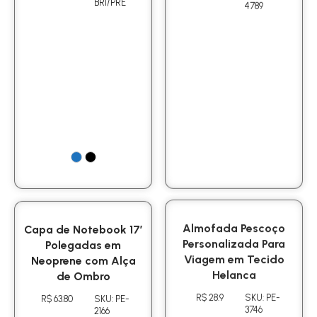
BRI/PRE
4789
Capa de Notebook 17′
Almofada Pescoço
Polegadas em
Personalizada Para
Neoprene com Alça
Viagem em Tecido
de Ombro
Helanca
R$ 63.80
SKU: PE-
R$ 28.9
SKU: PE-
2166
3746