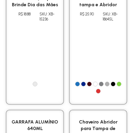
Brinde Dia das Mães
tampa e Abridor
R$ 18.88
SKU: XB-
R$ 25.90
SKU: XB-
15236
18645L
GARRAFA ALUMÍNIO
Chaveiro Abridor
640ML
para Tampa de