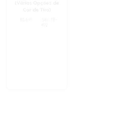
Máscara de Dormir
Necessaire Feminina
Personalizada –
Clássica
(Várias Opções de
Personalizada Brinde
Cor de Tira)
Empresa com Alça
R$ 6.95
SKU: PE-
R$ 13.20
SKU: PE-
492
453
Lixeira para Carro Em
Lancheira Térmica