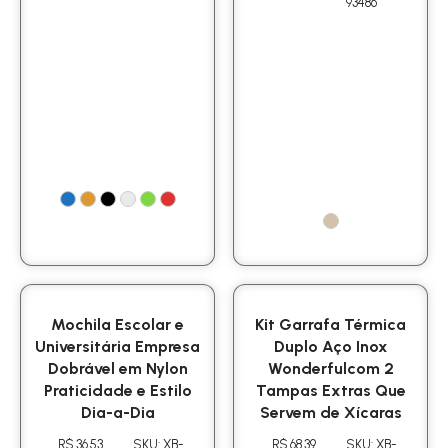
93486
Mochila Escolar e
Kit Garrafa Térmica
Universitária Empresa
Duplo Aço Inox
Dobrável em Nylon
Wonderfulcom 2
Praticidade e Estilo
Tampas Extras Que
Dia-a-Dia
Servem de Xícaras
R$ 36.53
SKU: XB-
R$ 68.39
SKU: XB-