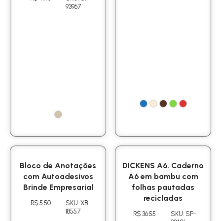
93967
Bloco de Anotações
DICKENS A6. Caderno
com Autoadesivos
A6 em bambu com
Brinde Empresarial
folhas pautadas
recicladas
R$ 5.50
SKU: XB-
18557
R$ 36.55
SKU: SP-