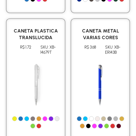
CANETA PLASTICA
CANETA METAL
TRANSLUCIDA
VARIAS CORES
R$ 1.72
SKU: XB-
R$ 3.68
SKU: XB-
14679T
ER143B