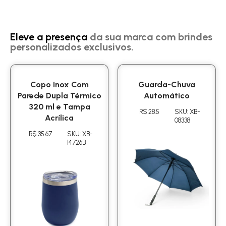
Eleve a presença
da sua marca com brindes
personalizados exclusivos.
Copo Inox Com
Guarda-Chuva
Parede Dupla Térmico
Automático
320 ml e Tampa
R$ 28.5
SKU: XB-
Acrílica
08338
R$ 35.67
SKU: XB-
14726B