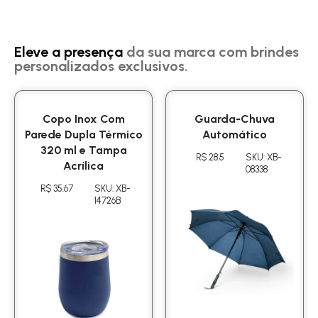
Eleve a presença
da sua marca com brindes
personalizados exclusivos.
Copo Inox Com
Guarda-Chuva
Parede Dupla Térmico
Automático
320 ml e Tampa
R$ 28.5
SKU: XB-
Acrílica
08338
R$ 35.67
SKU: XB-
14726B