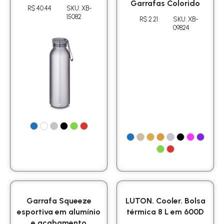
Garrafas Colorido
R$ 40.44
SKU: XB-
15082
R$ 2.21
SKU: XB-
09824
Garrafa Squeeze
LUTON. Cooler. Bolsa
esportiva em alumínio
térmica 8 L em 600D
e acabamento