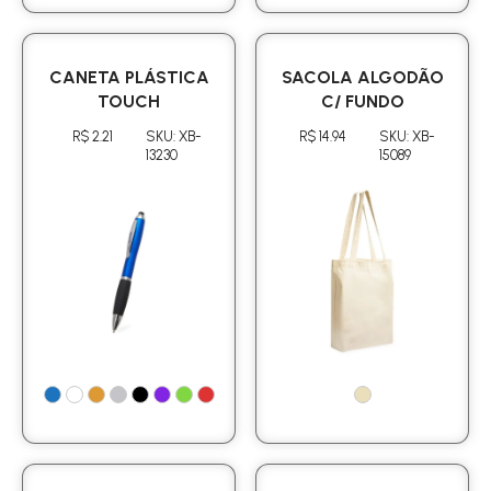
CANETA PLÁSTICA
SACOLA ALGODÃO
TOUCH
C/ FUNDO
R$ 2.21
SKU: XB-
R$ 14.94
SKU: XB-
13230
15089