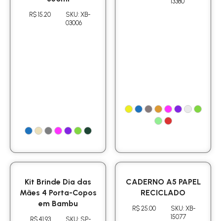
13380
R$ 15.20
SKU: XB-
03006
Kit Brinde Dia das
CADERNO A5 PAPEL
Mães 4 Porta-Copos
RECICLADO
em Bambu
R$ 25.00
SKU: XB-
15077
R$ 41.93
SKU: SP-