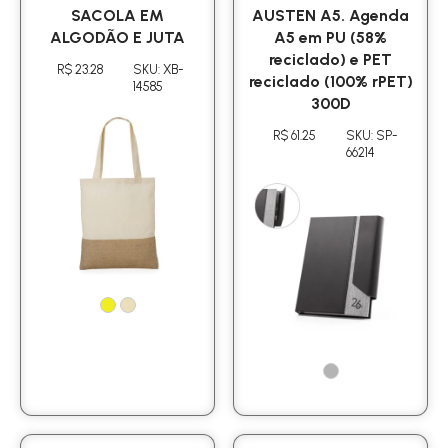
SACOLA EM
AUSTEN A5. Agenda
ALGODÃO E JUTA
A5 em PU (58%
reciclado) e PET
R$ 23.28
SKU: XB-
reciclado (100% rPET)
14585
300D
R$ 61.25
SKU: SP-
66214