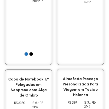
BRI/PRE
4789
Capa de Notebook 17′
Almofada Pescoço
Polegadas em
Personalizada Para
Neoprene com Alça
Viagem em Tecido
de Ombro
Helanca
R$ 63.80
SKU: PE-
R$ 28.9
SKU: PE-
2166
3746