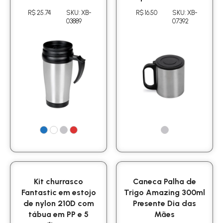
R$ 25.74
SKU: XB-
R$ 16.50
SKU: XB-
03889
07392
Kit churrasco
Caneca Palha de
Fantastic em estojo
Trigo Amazing 300ml
de nylon 210D com
Presente Dia das
tábua em PP e 5
Mães