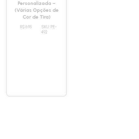
Máscara de Dormir
Necessaire Feminina
Personalizada –
Clássica
(Várias Opções de
Personalizada Brinde
Cor de Tira)
Empresa com Alça
R$ 6.95
SKU: PE-
R$ 13.20
SKU: PE-
492
453
Lixeira para Carro Em
Lancheira Térmica