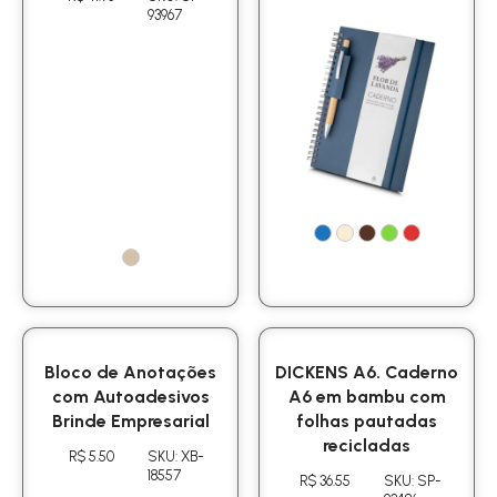
93967
Bloco de Anotações
DICKENS A6. Caderno
com Autoadesivos
A6 em bambu com
Brinde Empresarial
folhas pautadas
recicladas
R$ 5.50
SKU: XB-
18557
R$ 36.55
SKU: SP-