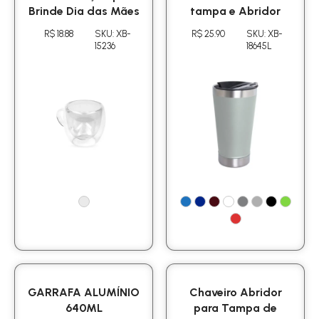
Brinde Dia das Mães
tampa e Abridor
R$ 18.88
SKU: XB-
R$ 25.90
SKU: XB-
15236
18645L
GARRAFA ALUMÍNIO
Chaveiro Abridor
640ML
para Tampa de