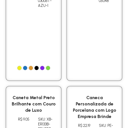
03006T-
05048
AZU-1
Caneta Metal Preto
Caneca
Brilhante com Couro
Personalizada de
de Luxo
Porcelana com Logo
Empresa Brinde
R$ 9.05
SKU: XB-
ER133B-
R$ 22.19
SKU: PE-