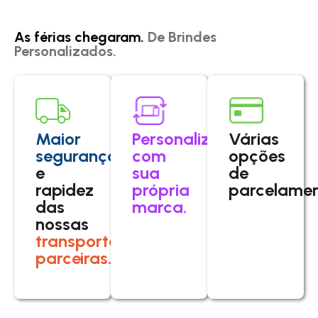
As férias chegaram.
De Brindes
Personalizados.
Maior
Personalize
Várias
segurança
com
opções
e
sua
de
rapidez
própria
parcelamen
das
marca.
nossas
transportadoras
parceiras.