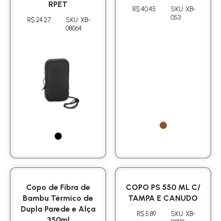
RPET
R$ 40.45
SKU: XB-
053
R$ 24.27
SKU: XB-
08064
Copo de Fibra de
COPO PS 550 ML C/
Bambu Térmico de
TAMPA E CANUDO
Dupla Parede e Alça
R$ 5.89
SKU: XB-
350ml