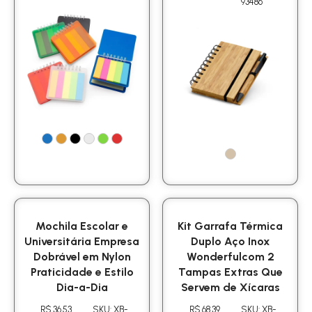
93486
Mochila Escolar e
Kit Garrafa Térmica
Universitária Empresa
Duplo Aço Inox
Dobrável em Nylon
Wonderfulcom 2
Praticidade e Estilo
Tampas Extras Que
Dia-a-Dia
Servem de Xícaras
R$ 36.53
SKU: XB-
R$ 68.39
SKU: XB-