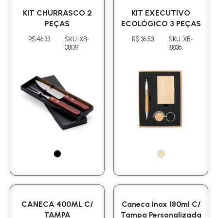
KIT CHURRASCO 2
KIT EXECUTIVO
PEÇAS
ECOLÓGICO 3 PEÇAS
R$ 46.33
SKU: XB-
R$ 36.53
SKU: XB-
08139
18836
CANECA 400ML C/
Caneca Inox 180ml C/
TAMPA
Tampa Personalizada