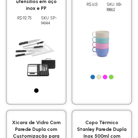
utensílios em aço
R$ 6.13
SKU: XB-
inox e PP
18862
R$ 92.75
SKU: SP-
94144
Xícara de Vidro Com
Copo Térmico
Parede Dupla com
Stanley Parede Dupla
Customização para
Inox 500ml com