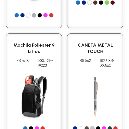
Mochila Poliéster 9
CANETA METAL
Litros
TOUCH
R$ 36.02
SKU: XB-
R$ 6.62
SKU: XB-
19023
06086C