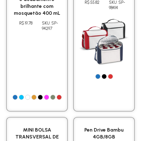
R$ 55.82
SKU: SP-
brilhante com
98414
mosquetão 400 mL
R$ 19.78
SKU: SP-
94297
MINI BOLSA
Pen Drive Bambu
TRANSVERSAL DE
4GB/8GB