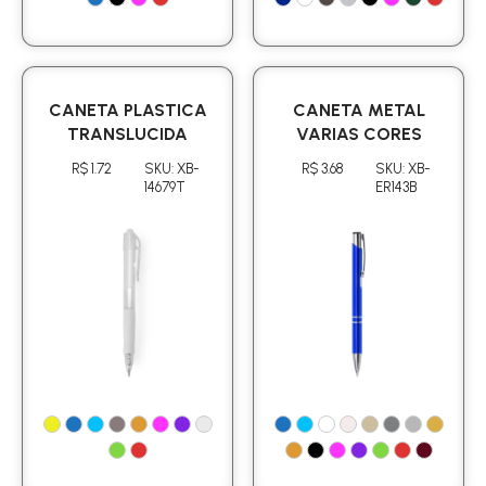
CANETA PLASTICA
CANETA METAL
TRANSLUCIDA
VARIAS CORES
R$ 1.72
SKU: XB-
R$ 3.68
SKU: XB-
14679T
ER143B