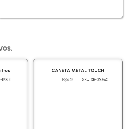
vos.
itros
CANETA METAL TOUCH
-19023
R$ 6.62
SKU: XB-06086C