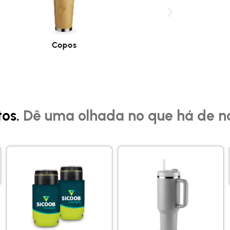
Copos
Bols
tos.
Dê uma olhada no que há de n