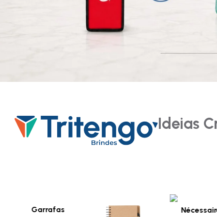
Ideias C
Garrafas
Nécessair