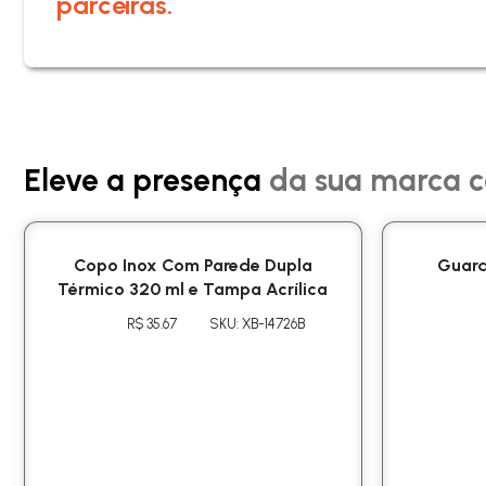
parceiras.
Eleve a presença
da sua marca c
Copo Inox Com Parede Dupla
Guar
Térmico 320 ml e Tampa Acrílica
R$ 35.67
SKU: XB-14726B