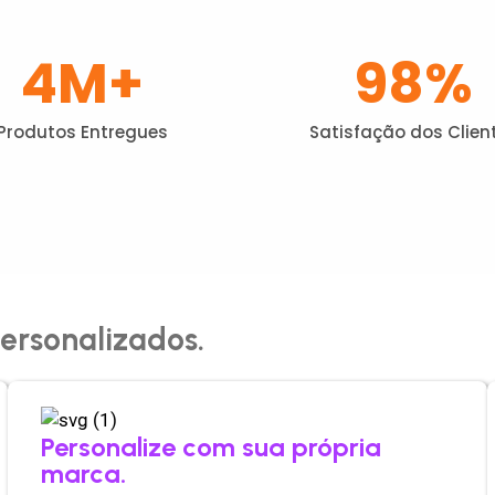
4
M+
98
%
Produtos Entregues
Satisfação dos Clien
ersonalizados.
Personalize com sua própria
marca.