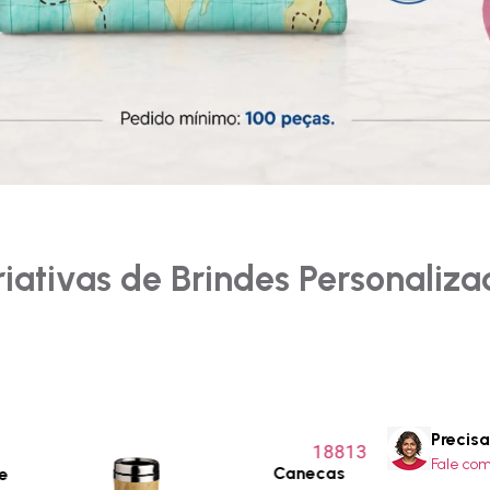
riativas de Brindes Personaliza
Precis
Fale co
Canecas
e