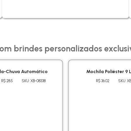
om brindes personalizados exclusi
da-Chuva Automático
Mochila Poliéster 9 L
R$ 28.5
SKU: XB-08338
R$ 36.02
SKU: XB