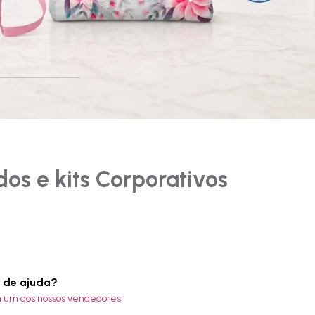
dos e kits Corporativos
a de ajuda?
m um dos nossos vendedores
Garrafas
Néc