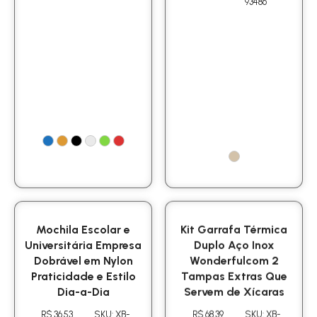
93486
Mochila Escolar e
Kit Garrafa Térmica
Universitária Empresa
Duplo Aço Inox
Dobrável em Nylon
Wonderfulcom 2
Praticidade e Estilo
Tampas Extras Que
Dia-a-Dia
Servem de Xícaras
R$ 36.53
SKU: XB-
R$ 68.39
SKU: XB-