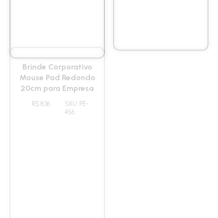
Brinde Corporativo
Mouse Pad Extra
Mouse Pad Redondo
Grande Gamer 69X30
20cm para Empresa
Promocional em
Neoprene
R$ 8.36
SKU: PE-
456
R$ 32.90
SKU: PE-
2907