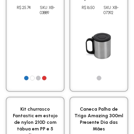
R$ 25.74
SKU: XB-
R$ 16.50
SKU: XB-
03889
07392
Kit churrasco
Caneca Palha de
Fantastic em estojo
Trigo Amazing 300ml
de nylon 210D com
Presente Dia das
tábua em PP e 5
Mães