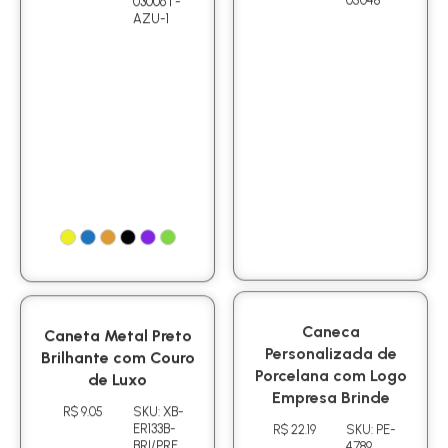
03006T-
05048
AZU-1
Caneta Metal Preto
Caneca
Brilhante com Couro
Personalizada de
de Luxo
Porcelana com Logo
Empresa Brinde
R$ 9.05
SKU: XB-
ER133B-
R$ 22.19
SKU: PE-