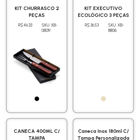
KIT CHURRASCO 2
KIT EXECUTIVO
PEÇAS
ECOLÓGICO 3 PEÇAS
R$ 46.33
SKU: XB-
R$ 36.53
SKU: XB-
08139
18836
CANECA 400ML C/
Caneca Inox 180ml C/
TAMPA
Tampa Personalizada