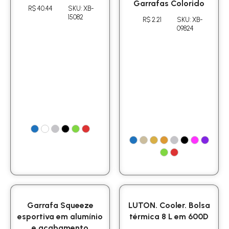
Garrafas Colorido
R$ 40.44
SKU: XB-
15082
R$ 2.21
SKU: XB-
09824
Garrafa Squeeze
LUTON. Cooler. Bolsa
esportiva em alumínio
térmica 8 L em 600D
e acabamento