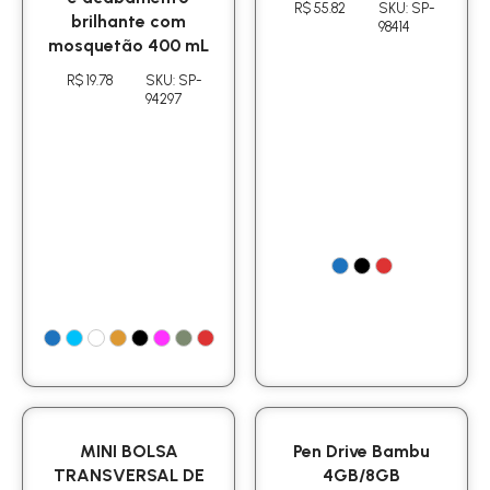
R$ 55.82
SKU: SP-
brilhante com
98414
mosquetão 400 mL
R$ 19.78
SKU: SP-
94297
MINI BOLSA
Pen Drive Bambu
TRANSVERSAL DE
4GB/8GB