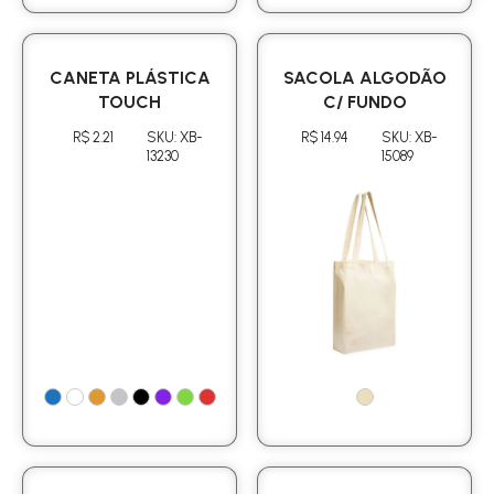
CANETA PLÁSTICA
SACOLA ALGODÃO
TOUCH
C/ FUNDO
R$ 2.21
SKU: XB-
R$ 14.94
SKU: XB-
13230
15089