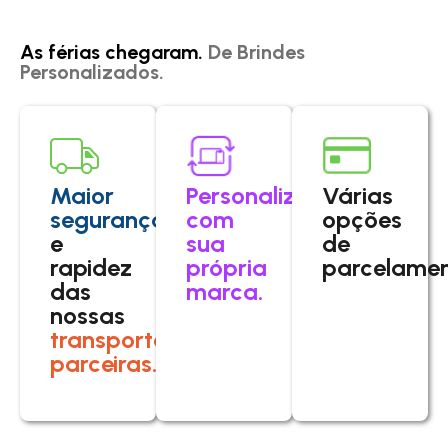
As férias chegaram.
De Brindes
Personalizados.
Maior
Personalize
Várias
segurança
com
opções
e
sua
de
rapidez
própria
parcelamen
das
marca.
nossas
transportadoras
parceiras.