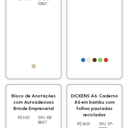
93967
Bloco de Anotações
DICKENS A6. Caderno
com Autoadesivos
A6 em bambu com
Brinde Empresarial
folhas pautadas
recicladas
R$ 5.50
SKU: XB-
18557
R$ 36.55
SKU: SP-