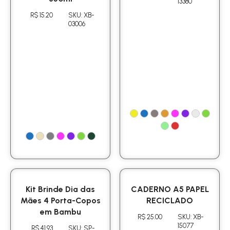
13380
R$ 15.20
SKU: XB-
03006
Kit Brinde Dia das
CADERNO A5 PAPEL
Mães 4 Porta-Copos
RECICLADO
em Bambu
R$ 25.00
SKU: XB-
15077
R$ 41.93
SKU: SP-