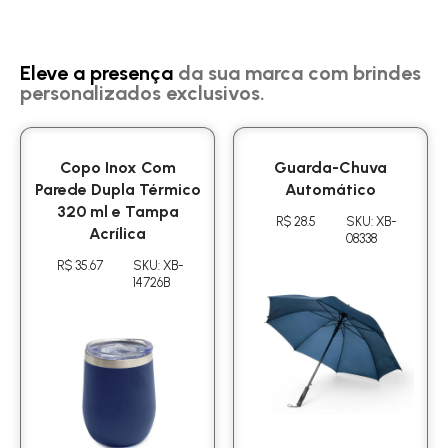
Eleve a presença
da sua marca com brindes
personalizados exclusivos.
Copo Inox Com
Guarda-Chuva
Parede Dupla Térmico
Automático
320 ml e Tampa
R$ 28.5
SKU: XB-
Acrílica
08338
R$ 35.67
SKU: XB-
14726B