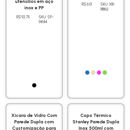
utensílios em aço
R$ 6.13
SKU: XB-
inox e PP
18862
R$ 92.75
SKU: SP-
94144
Xícara de Vidro Com
Copo Térmico
Parede Dupla com
Stanley Parede Dupla
Customização para
Inox 500ml com