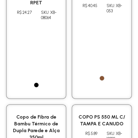
RPET
R$ 40.45
SKU: XB-
053
R$ 24.27
SKU: XB-
08064
Copo de Fibra de
COPO PS 550 ML C/
Bambu Térmico de
TAMPA E CANUDO
Dupla Parede e Alça
R$ 5.89
SKU: XB-
350ml