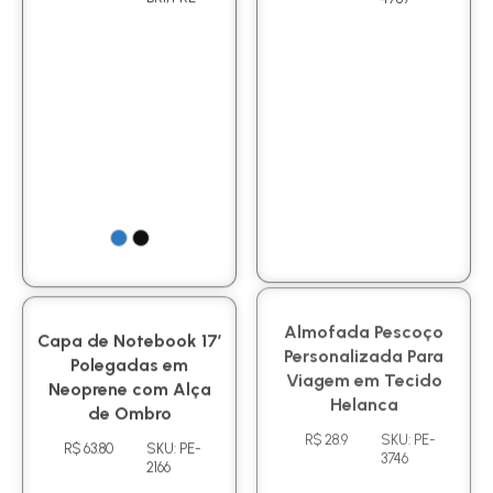
BRI/PRE
4789
Capa de Notebook 17′
Almofada Pescoço
Polegadas em
Personalizada Para
Neoprene com Alça
Viagem em Tecido
de Ombro
Helanca
R$ 63.80
SKU: PE-
R$ 28.9
SKU: PE-
2166
3746