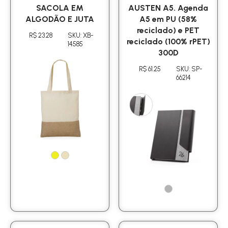
SACOLA EM
AUSTEN A5. Agenda
ALGODÃO E JUTA
A5 em PU (58%
reciclado) e PET
R$ 23.28
SKU: XB-
reciclado (100% rPET)
14585
300D
R$ 61.25
SKU: SP-
66214