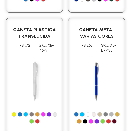
CANETA PLASTICA
CANETA METAL
TRANSLUCIDA
VARIAS CORES
R$ 1.72
SKU: XB-
R$ 3.68
SKU: XB-
14679T
ER143B