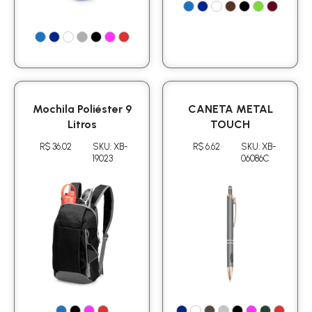
Mochila Poliéster 9
CANETA METAL
Litros
TOUCH
R$ 36.02
SKU: XB-
R$ 6.62
SKU: XB-
19023
06086C