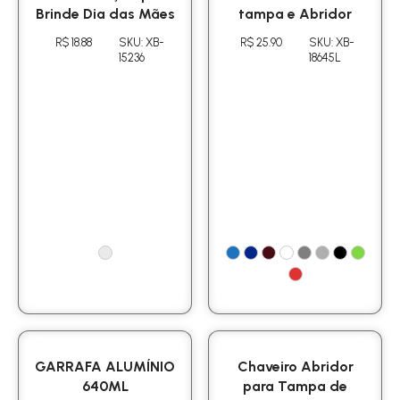
Brinde Dia das Mães
tampa e Abridor
R$ 18.88
SKU: XB-
R$ 25.90
SKU: XB-
15236
18645L
GARRAFA ALUMÍNIO
Chaveiro Abridor
640ML
para Tampa de