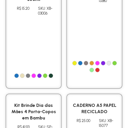
13380
R$ 15.20
SKU: XB-
03006
Kit Brinde Dia das
CADERNO A5 PAPEL
Mães 4 Porta-Copos
RECICLADO
em Bambu
R$ 25.00
SKU: XB-
15077
R$ 41.93
SKU: SP-