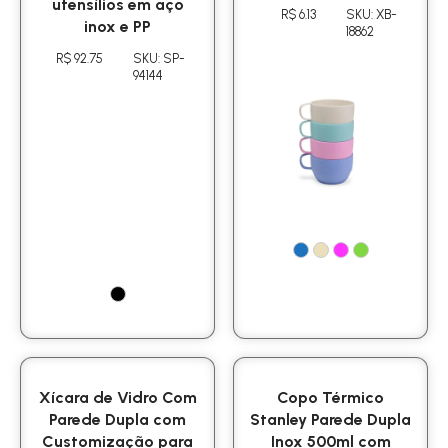
utensílios em aço
R$ 6.13
SKU: XB-
inox e PP
18862
R$ 92.75
SKU: SP-
94144
Xícara de Vidro Com
Copo Térmico
Parede Dupla com
Stanley Parede Dupla
Customização para
Inox 500ml com