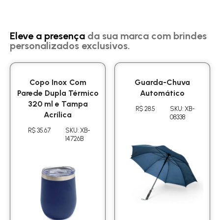
Eleve a presença
da sua marca com brindes
personalizados exclusivos.
Copo Inox Com
Guarda-Chuva
Parede Dupla Térmico
Automático
320 ml e Tampa
R$ 28.5
SKU: XB-
Acrílica
08338
R$ 35.67
SKU: XB-
14726B