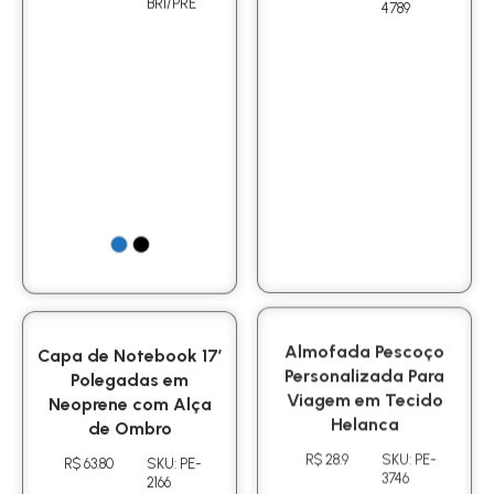
BRI/PRE
4789
Capa de Notebook 17′
Almofada Pescoço
Polegadas em
Personalizada Para
Neoprene com Alça
Viagem em Tecido
de Ombro
Helanca
R$ 63.80
SKU: PE-
R$ 28.9
SKU: PE-
2166
3746