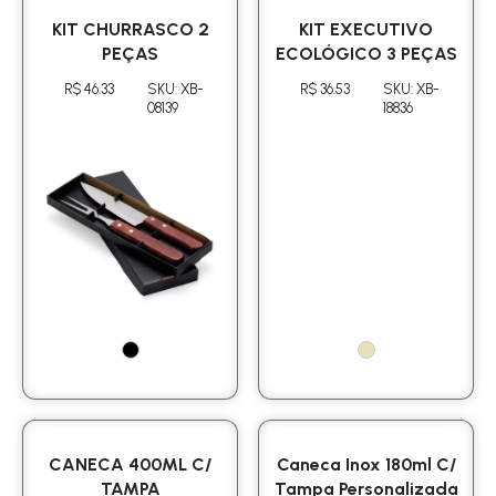
KIT CHURRASCO 2
KIT EXECUTIVO
PEÇAS
ECOLÓGICO 3 PEÇAS
R$ 46.33
SKU: XB-
R$ 36.53
SKU: XB-
08139
18836
CANECA 400ML C/
Caneca Inox 180ml C/
TAMPA
Tampa Personalizada