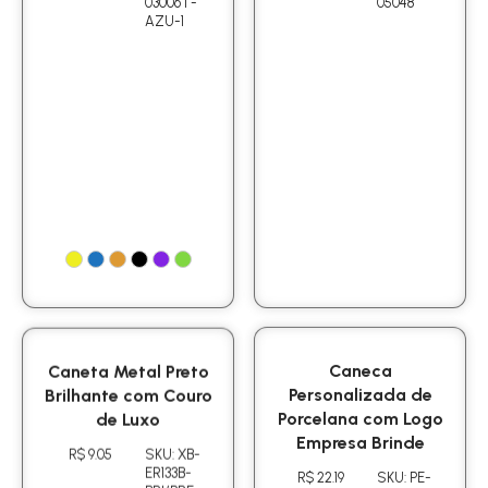
03006T-
05048
AZU-1
Caneta Metal Preto
Caneca
Brilhante com Couro
Personalizada de
de Luxo
Porcelana com Logo
Empresa Brinde
R$ 9.05
SKU: XB-
ER133B-
R$ 22.19
SKU: PE-