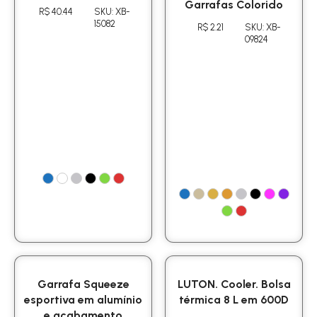
Garrafas Colorido
R$ 40.44
SKU: XB-
15082
R$ 2.21
SKU: XB-
09824
Garrafa Squeeze
LUTON. Cooler. Bolsa
esportiva em alumínio
térmica 8 L em 600D
e acabamento