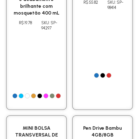
R$ 55.82
SKU: SP-
brilhante com
98414
mosquetão 400 mL
R$ 19.78
SKU: SP-
94297
MINI BOLSA
Pen Drive Bambu
TRANSVERSAL DE
4GB/8GB