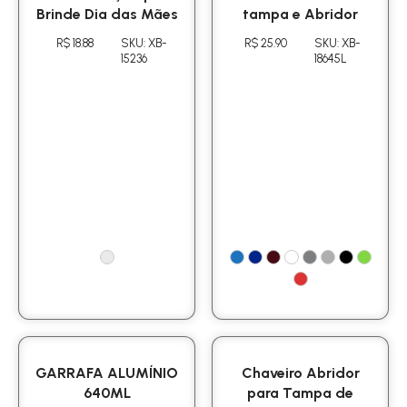
Brinde Dia das Mães
tampa e Abridor
R$ 18.88
SKU: XB-
R$ 25.90
SKU: XB-
15236
18645L
GARRAFA ALUMÍNIO
Chaveiro Abridor
640ML
para Tampa de