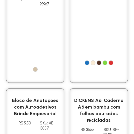
93967
Bloco de Anotações
DICKENS A6. Caderno
com Autoadesivos
A6 em bambu com
Brinde Empresarial
folhas pautadas
recicladas
R$ 5.50
SKU: XB-
18557
R$ 36.55
SKU: SP-