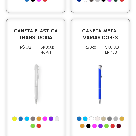
CANETA PLASTICA
CANETA METAL
TRANSLUCIDA
VARIAS CORES
R$ 1.72
SKU: XB-
R$ 3.68
SKU: XB-
14679T
ER143B