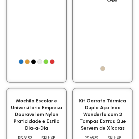
93486
Mochila Escolar e
Kit Garrafa Térmica
Universitária Empresa
Duplo Aço Inox
Dobrável em Nylon
Wonderfulcom 2
Praticidade e Estilo
Tampas Extras Que
Dia-a-Dia
Servem de Xícaras
R$ 36.53
SKU: XB-
R$ 68.39
SKU: XB-