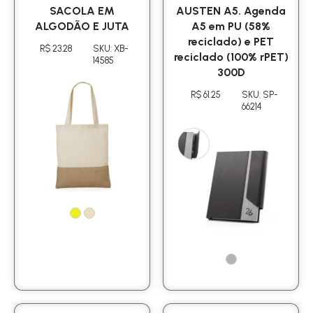
SACOLA EM
AUSTEN A5. Agenda
ALGODÃO E JUTA
A5 em PU (58%
reciclado) e PET
R$ 23.28
SKU: XB-
reciclado (100% rPET)
14585
300D
R$ 61.25
SKU: SP-
66214