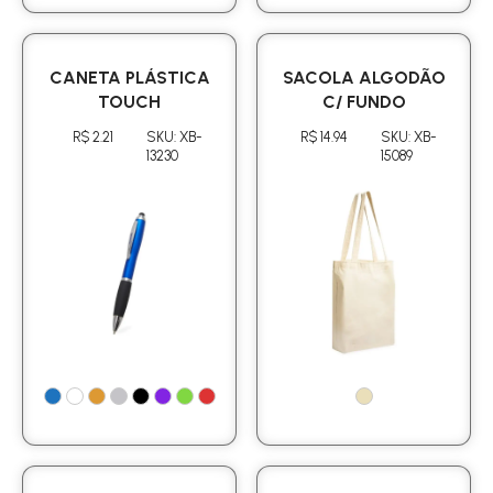
CANETA PLÁSTICA
SACOLA ALGODÃO
TOUCH
C/ FUNDO
R$ 2.21
SKU: XB-
R$ 14.94
SKU: XB-
13230
15089