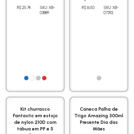
R$ 25.74
SKU: XB-
R$ 16.50
SKU: XB-
03889
07392
Kit churrasco
Caneca Palha de
Fantastic em estojo
Trigo Amazing 300ml
de nylon 210D com
Presente Dia das
tábua em PP e 5
Mães