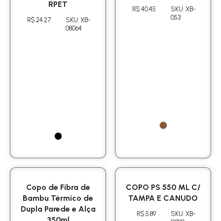
RPET
R$ 40.45
SKU: XB-
053
R$ 24.27
SKU: XB-
08064
Copo de Fibra de
COPO PS 550 ML C/
Bambu Térmico de
TAMPA E CANUDO
Dupla Parede e Alça
R$ 5.89
SKU: XB-
350ml