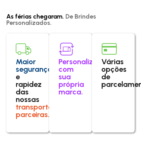
As férias chegaram.
De Brindes
Personalizados.
Maior
Personalize
Várias
segurança
com
opções
e
sua
de
rapidez
própria
parcelamen
das
marca.
nossas
transportadoras
parceiras.