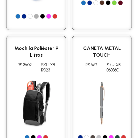
Mochila Poliéster 9
CANETA METAL
Litros
TOUCH
R$ 36.02
SKU: XB-
R$ 6.62
SKU: XB-
19023
06086C