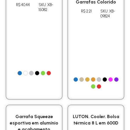
Garrafas Colorido
R$ 40.44
SKU: XB-
15082
R$ 2.21
SKU: XB-
09824
Garrafa Squeeze
LUTON. Cooler. Bolsa
esportiva em alumínio
térmica 8 L em 600D
e acabamento