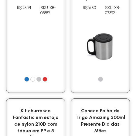
R$ 25.74
SKU: XB-
R$ 16.50
SKU: XB-
03889
07392
Kit churrasco
Caneca Palha de
Fantastic em estojo
Trigo Amazing 300ml
de nylon 210D com
Presente Dia das
tábua em PP e 5
Mães