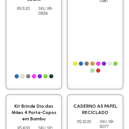
13380
R$ 15.20
SKU: XB-
03006
Kit Brinde Dia das
CADERNO A5 PAPEL
Mães 4 Porta-Copos
RECICLADO
em Bambu
R$ 25.00
SKU: XB-
15077
R$ 41.93
SKU: SP-