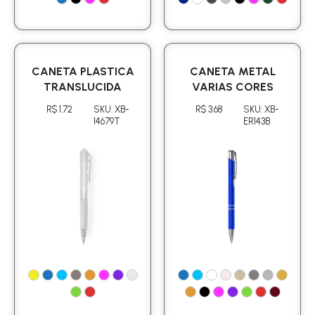
CANETA PLASTICA
CANETA METAL
TRANSLUCIDA
VARIAS CORES
R$ 1.72
SKU: XB-
R$ 3.68
SKU: XB-
14679T
ER143B