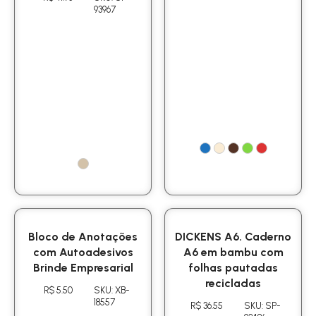
93967
Bloco de Anotações
DICKENS A6. Caderno
com Autoadesivos
A6 em bambu com
Brinde Empresarial
folhas pautadas
recicladas
R$ 5.50
SKU: XB-
18557
R$ 36.55
SKU: SP-