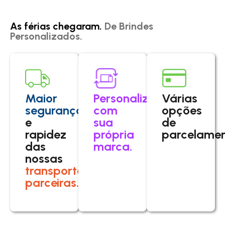
As férias chegaram.
De Brindes
Personalizados.
Maior
Personalize
Várias
segurança
com
opções
e
sua
de
rapidez
própria
parcelamen
das
marca.
nossas
transportadoras
parceiras.