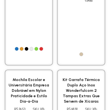
93486
Mochila Escolar e
Kit Garrafa Térmica
Universitária Empresa
Duplo Aço Inox
Dobrável em Nylon
Wonderfulcom 2
Praticidade e Estilo
Tampas Extras Que
Dia-a-Dia
Servem de Xícaras
R$ 36.53
SKU: XB-
R$ 68.39
SKU: XB-