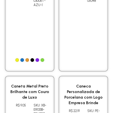
03006T-
05048
AZU-1
Caneta Metal Preto
Caneca
Brilhante com Couro
Personalizada de
de Luxo
Porcelana com Logo
Empresa Brinde
R$ 9.05
SKU: XB-
ER133B-
R$ 22.19
SKU: PE-