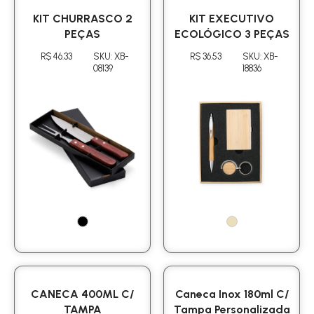
KIT CHURRASCO 2
KIT EXECUTIVO
PEÇAS
ECOLÓGICO 3 PEÇAS
R$ 46.33
SKU: XB-
R$ 36.53
SKU: XB-
08139
18836
CANECA 400ML C/
Caneca Inox 180ml C/
TAMPA
Tampa Personalizada