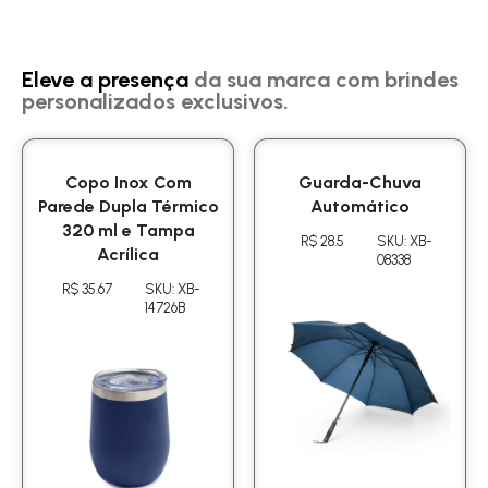
Eleve a presença
da sua marca com brindes
personalizados exclusivos.
Copo Inox Com
Guarda-Chuva
Parede Dupla Térmico
Automático
320 ml e Tampa
R$ 28.5
SKU: XB-
Acrílica
08338
R$ 35.67
SKU: XB-
14726B