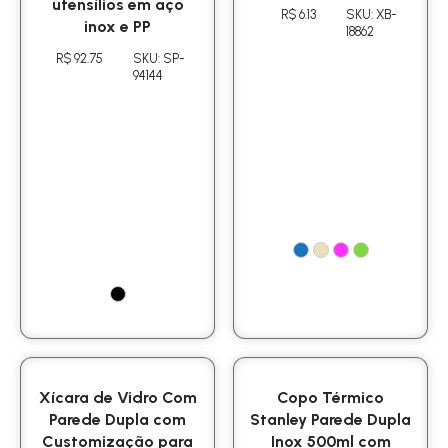
utensílios em aço
R$ 6.13
SKU: XB-
inox e PP
18862
R$ 92.75
SKU: SP-
94144
Xícara de Vidro Com
Copo Térmico
Parede Dupla com
Stanley Parede Dupla
Customização para
Inox 500ml com