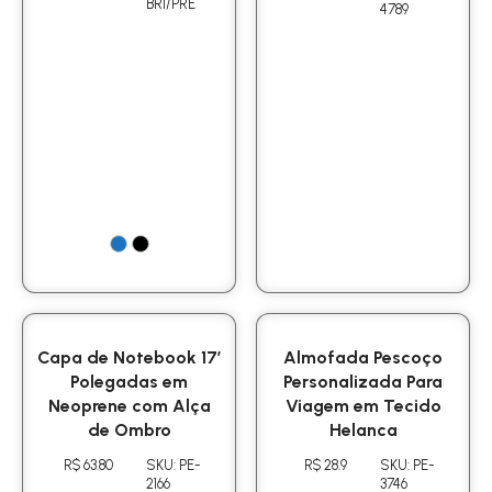
BRI/PRE
4789
Capa de Notebook 17′
Almofada Pescoço
Polegadas em
Personalizada Para
Neoprene com Alça
Viagem em Tecido
de Ombro
Helanca
R$ 63.80
SKU: PE-
R$ 28.9
SKU: PE-
2166
3746