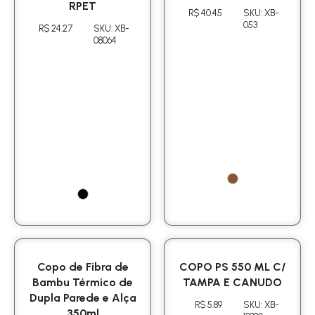
RPET
R$ 40.45
SKU: XB-
053
R$ 24.27
SKU: XB-
08064
Copo de Fibra de
COPO PS 550 ML C/
Bambu Térmico de
TAMPA E CANUDO
Dupla Parede e Alça
R$ 5.89
SKU: XB-
350ml