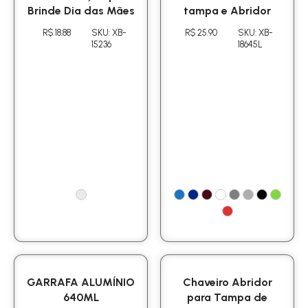
Brinde Dia das Mães
tampa e Abridor
R$ 18.88
SKU: XB-
R$ 25.90
SKU: XB-
15236
18645L
GARRAFA ALUMÍNIO
Chaveiro Abridor
640ML
para Tampa de