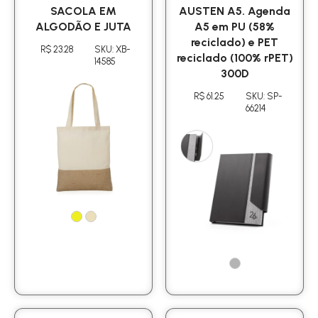
SACOLA EM
AUSTEN A5. Agenda
ALGODÃO E JUTA
A5 em PU (58%
reciclado) e PET
R$ 23.28
SKU: XB-
reciclado (100% rPET)
14585
300D
R$ 61.25
SKU: SP-
66214