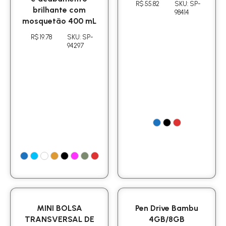
R$ 55.82
SKU: SP-
brilhante com
98414
mosquetão 400 mL
R$ 19.78
SKU: SP-
94297
MINI BOLSA
Pen Drive Bambu
TRANSVERSAL DE
4GB/8GB