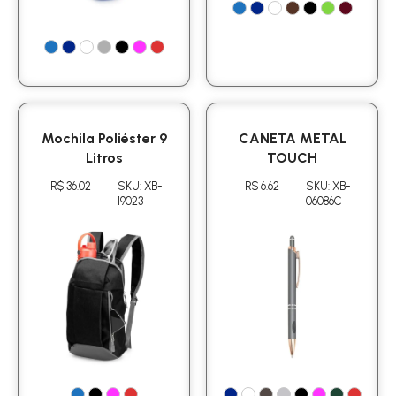
Mochila Poliéster 9
CANETA METAL
Litros
TOUCH
R$ 36.02
SKU: XB-
R$ 6.62
SKU: XB-
19023
06086C