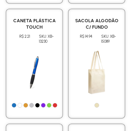
CANETA PLÁSTICA
SACOLA ALGODÃO
TOUCH
C/ FUNDO
R$ 2.21
SKU: XB-
R$ 14.94
SKU: XB-
13230
15089